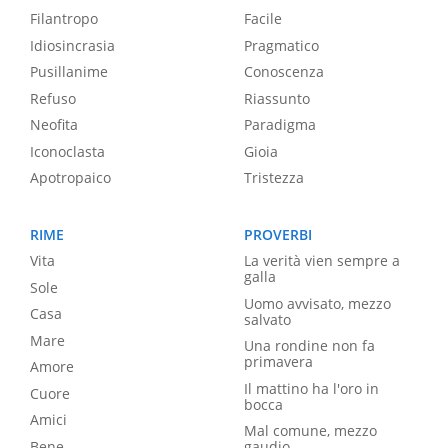
Filantropo
Facile
Idiosincrasia
Pragmatico
Pusillanime
Conoscenza
Refuso
Riassunto
Neofita
Paradigma
Iconoclasta
Gioia
Apotropaico
Tristezza
RIME
PROVERBI
Vita
La verità vien sempre a
galla
Sole
Uomo avvisato, mezzo
Casa
salvato
Mare
Una rondine non fa
primavera
Amore
Il mattino ha l'oro in
Cuore
bocca
Amici
Mal comune, mezzo
Bene
gaudio