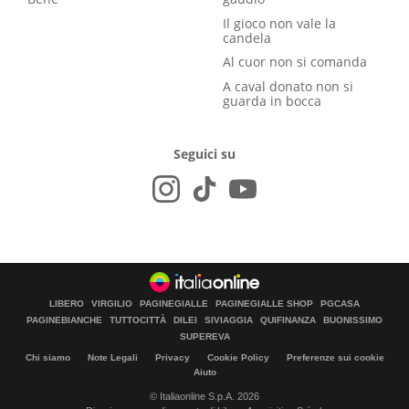
Il gioco non vale la
candela
Al cuor non si comanda
A caval donato non si
guarda in bocca
Seguici su
LIBERO
VIRGILIO
PAGINEGIALLE
PAGINEGIALLE SHOP
PGCASA
PAGINEBIANCHE
TUTTOCITTÀ
DILEI
SIVIAGGIA
QUIFINANZA
BUONISSIMO
SUPEREVA
Chi siamo
Note Legali
Privacy
Cookie Policy
Preferenze sui cookie
Aiuto
© Italiaonline S.p.A. 2026