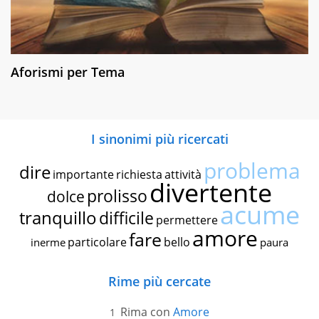
Aforismi per Tema
I sinonimi più ricercati
problema
dire
importante
richiesta
attività
divertente
prolisso
dolce
acume
tranquillo
difficile
permettere
amore
fare
particolare
bello
inerme
paura
Rime più cercate
Rima con
Amore