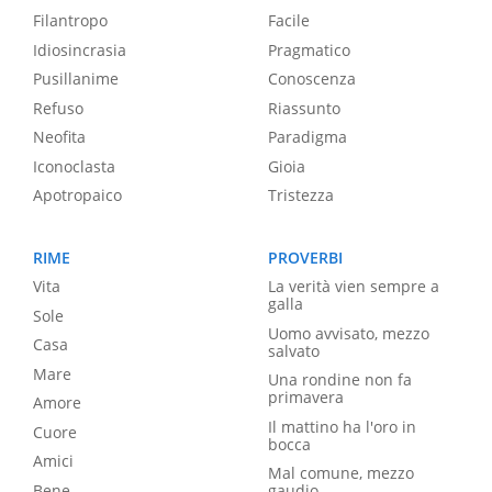
Filantropo
Facile
Idiosincrasia
Pragmatico
Pusillanime
Conoscenza
Refuso
Riassunto
Neofita
Paradigma
Iconoclasta
Gioia
Apotropaico
Tristezza
RIME
PROVERBI
Vita
La verità vien sempre a
galla
Sole
Uomo avvisato, mezzo
Casa
salvato
Mare
Una rondine non fa
primavera
Amore
Il mattino ha l'oro in
Cuore
bocca
Amici
Mal comune, mezzo
Bene
gaudio