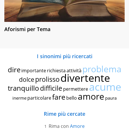
Aforismi per Tema
I sinonimi più ricercati
problema
dire
importante
richiesta
attività
divertente
prolisso
dolce
acume
tranquillo
difficile
permettere
amore
fare
particolare
bello
inerme
paura
Rime più cercate
Rima con
Amore