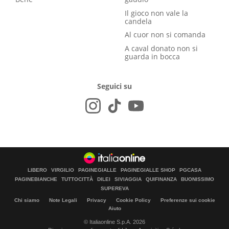
Il gioco non vale la
candela
Al cuor non si comanda
A caval donato non si
guarda in bocca
Seguici su
LIBERO
VIRGILIO
PAGINEGIALLE
PAGINEGIALLE SHOP
PGCASA
PAGINEBIANCHE
TUTTOCITTÀ
DILEI
SIVIAGGIA
QUIFINANZA
BUONISSIMO
SUPEREVA
Chi siamo
Note Legali
Privacy
Cookie Policy
Preferenze sui cookie
Aiuto
© Italiaonline S.p.A. 2026