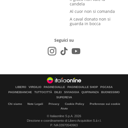
candela
Al cuor non si comanda
A caval donato non si
guarda in bocca
Seguici su
LIBERO
VIRGILIO
PAGINEGIALLE
PAGINEGIALLE SHOP
PGCASA
PAGINEBIANCHE
TUTTOCITTÀ
DILEI
SIVIAGGIA
QUIFINANZA
BUONISSIMO
SUPEREVA
Chi siamo
Note Legali
Privacy
Cookie Policy
Preferenze sui cookie
Aiuto
© Italiaonline S.p.A. 2026
Direzione e coordinamento di Libero Acquisition S.á r.l.
P. IVA 03970540963