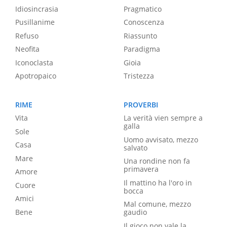
Idiosincrasia
Pragmatico
Pusillanime
Conoscenza
Refuso
Riassunto
Neofita
Paradigma
Iconoclasta
Gioia
Apotropaico
Tristezza
RIME
PROVERBI
Vita
La verità vien sempre a
galla
Sole
Uomo avvisato, mezzo
Casa
salvato
Mare
Una rondine non fa
primavera
Amore
Il mattino ha l'oro in
Cuore
bocca
Amici
Mal comune, mezzo
Bene
gaudio
Il gioco non vale la