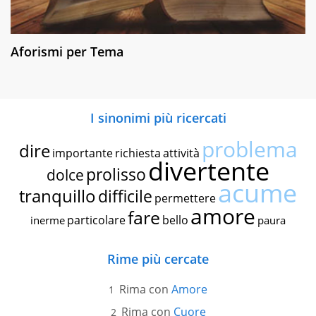
Aforismi per Tema
I sinonimi più ricercati
problema
dire
importante
richiesta
attività
divertente
prolisso
dolce
acume
tranquillo
difficile
permettere
amore
fare
particolare
bello
inerme
paura
Rime più cercate
Rima con
Amore
Rima con
Cuore