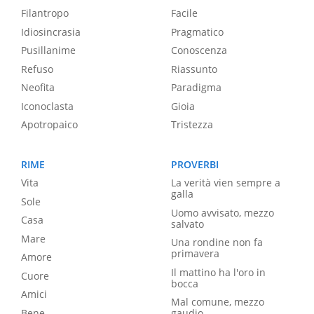
Filantropo
Facile
Idiosincrasia
Pragmatico
Pusillanime
Conoscenza
Refuso
Riassunto
Neofita
Paradigma
Iconoclasta
Gioia
Apotropaico
Tristezza
RIME
PROVERBI
Vita
La verità vien sempre a
galla
Sole
Uomo avvisato, mezzo
Casa
salvato
Mare
Una rondine non fa
primavera
Amore
Il mattino ha l'oro in
Cuore
bocca
Amici
Mal comune, mezzo
Bene
gaudio