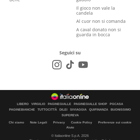
Il gioco non vale la
candela
Al cuor non si comanda
A caval donato non si
guarda in bocca
Seguici su
LIBERO
VIRGILIO
PAGINEGIALLE
PAGINEGIALLE SHOP
PGCASA
PAGINEBIANCHE
TUTTOCITTÀ
DILEI
SIVIAGGIA
QUIFINANZA
BUONISSIMO
SUPEREVA
Chi siamo
Note Legali
Privacy
Cookie Policy
Preferenze sui cookie
Aiuto
© Italiaonline S.p.A. 2026