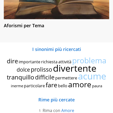
Aforismi per Tema
I sinonimi più ricercati
problema
dire
importante
richiesta
attività
divertente
prolisso
dolce
acume
tranquillo
difficile
permettere
amore
fare
particolare
bello
inerme
paura
Rime più cercate
Rima con
Amore