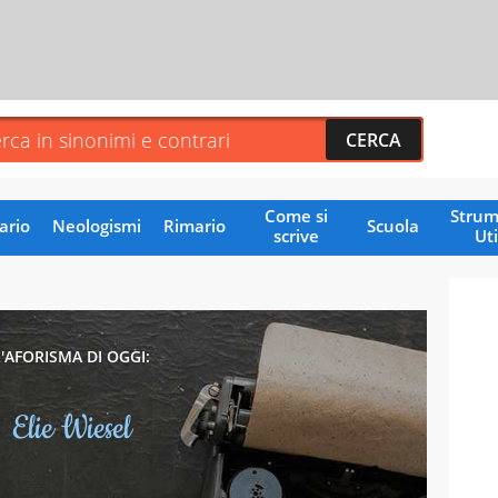
Come si
Strum
ario
Neologismi
Rimario
Scuola
scrive
Uti
L'AFORISMA DI OGGI:
Elie Wiesel