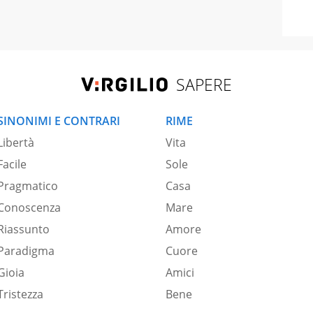
SAPERE
SINONIMI E CONTRARI
RIME
Libertà
Vita
Facile
Sole
Pragmatico
Casa
Conoscenza
Mare
Riassunto
Amore
Paradigma
Cuore
Gioia
Amici
Tristezza
Bene