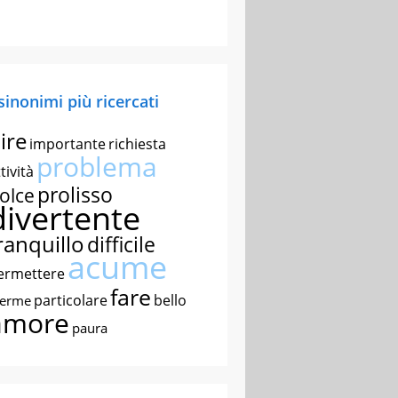
 sinonimi più ricercati
ire
importante
richiesta
problema
tività
prolisso
olce
divertente
ranquillo
difficile
acume
ermettere
fare
particolare
bello
nerme
amore
paura