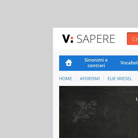
SAPERE
Sinonimi e
Vocabol
contrari
HOME
AFORISMI
ELIE WIESEL