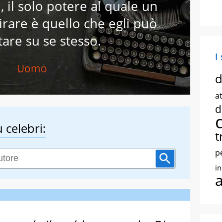
i, il solo potere al quale un
rare è quello che egli può
tare su se stesso.
I
Uomo
d
at
d
 celebri:
t
p
i