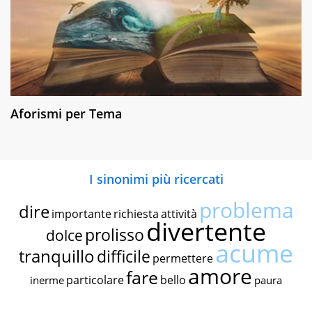
Aforismi per Tema
I sinonimi più ricercati
problema
dire
importante
richiesta
attività
divertente
prolisso
dolce
acume
tranquillo
difficile
permettere
amore
fare
particolare
bello
inerme
paura