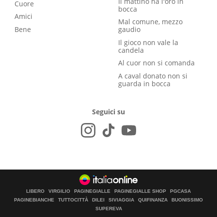
Il mattino ha l'oro in
Cuore
bocca
Amici
Mal comune, mezzo
Bene
gaudio
Il gioco non vale la
candela
Al cuor non si comanda
A caval donato non si
guarda in bocca
Seguici su
LIBERO
VIRGILIO
PAGINEGIALLE
PAGINEGIALLE SHOP
PGCASA
PAGINEBIANCHE
TUTTOCITTÀ
DILEI
SIVIAGGIA
QUIFINANZA
BUONISSIMO
SUPEREVA