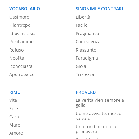
VOCABOLARIO
SINONIMI E CONTRARI
Ossimoro
Libertà
Filantropo
Facile
Idiosincrasia
Pragmatico
Pusillanime
Conoscenza
Refuso
Riassunto
Neofita
Paradigma
Iconoclasta
Gioia
Apotropaico
Tristezza
RIME
PROVERBI
Vita
La verità vien sempre a
galla
Sole
Uomo avvisato, mezzo
Casa
salvato
Mare
Una rondine non fa
primavera
Amore