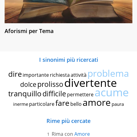
Aforismi per Tema
I sinonimi più ricercati
problema
dire
importante
richiesta
attività
divertente
prolisso
dolce
acume
tranquillo
difficile
permettere
amore
fare
particolare
bello
inerme
paura
Rime più cercate
Rima con
Amore