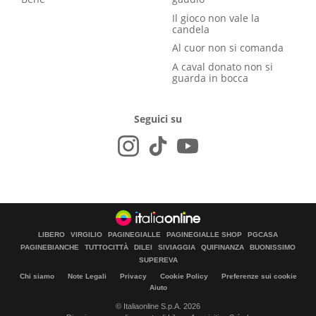
Il gioco non vale la
candela
Al cuor non si comanda
A caval donato non si
guarda in bocca
Seguici su
LIBERO
VIRGILIO
PAGINEGIALLE
PAGINEGIALLE SHOP
PGCASA
PAGINEBIANCHE
TUTTOCITTÀ
DILEI
SIVIAGGIA
QUIFINANZA
BUONISSIMO
SUPEREVA
Chi siamo
Note Legali
Privacy
Cookie Policy
Preferenze sui cookie
Aiuto
© Italiaonline S.p.A. 2026