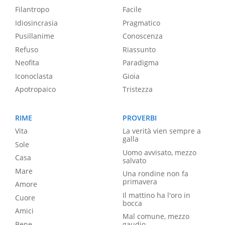
Filantropo
Facile
Idiosincrasia
Pragmatico
Pusillanime
Conoscenza
Refuso
Riassunto
Neofita
Paradigma
Iconoclasta
Gioia
Apotropaico
Tristezza
RIME
PROVERBI
Vita
La verità vien sempre a
galla
Sole
Uomo avvisato, mezzo
Casa
salvato
Mare
Una rondine non fa
primavera
Amore
Il mattino ha l'oro in
Cuore
bocca
Amici
Mal comune, mezzo
Bene
gaudio