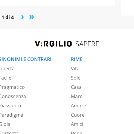
›
»
1 di 4
SAPERE
SINONIMI E CONTRARI
RIME
Libertà
Vita
Facile
Sole
Pragmatico
Casa
Conoscenza
Mare
Riassunto
Amore
Paradigma
Cuore
Gioia
Amici
Tristezza
Bene