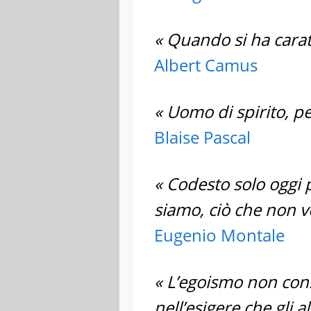
« Quando si ha cara
Albert Camus
« Uomo di spirito, p
Blaise Pascal
« Codesto solo oggi p
siamo, ciò che non v
Eugenio Montale
« L’egoismo non cons
nell’esigere che gli a