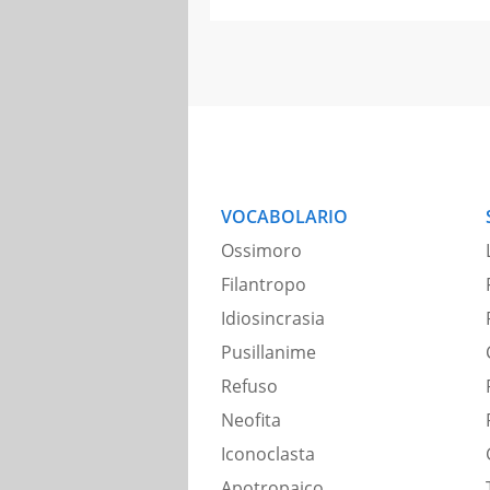
VOCABOLARIO
Ossimoro
Filantropo
Idiosincrasia
Pusillanime
Refuso
Neofita
Iconoclasta
Apotropaico