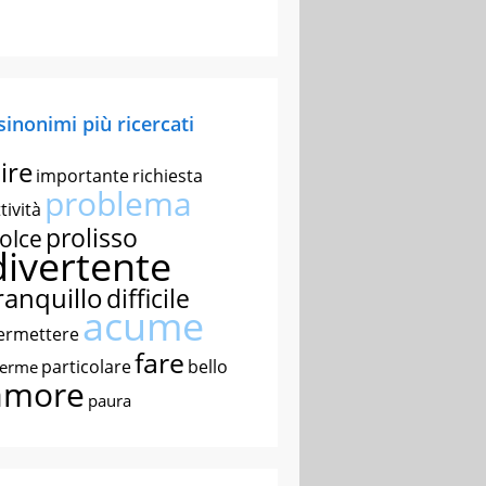
 sinonimi più ricercati
ire
importante
richiesta
problema
tività
prolisso
olce
divertente
ranquillo
difficile
acume
ermettere
fare
particolare
bello
nerme
amore
paura