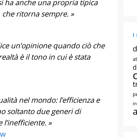
 si ha anche una propria tipica
, che ritorna sempre. »
I
dice un’opinione quando ciò che
d
altà è il tono in cui è stata
at
d
t
p
alità nel mondo: l’efficienza e
i
ono soltanto due generi di
 l’inefficiente. »
aw