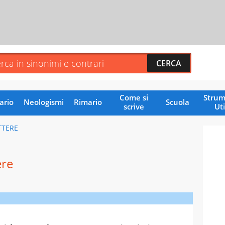
Come si
Strum
ario
Neologismi
Rimario
Scuola
scrive
Uti
TTERE
ere