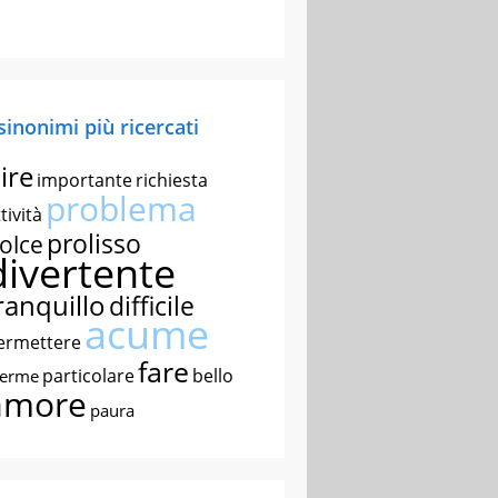
 sinonimi più ricercati
ire
importante
richiesta
problema
tività
prolisso
olce
divertente
ranquillo
difficile
acume
ermettere
fare
particolare
bello
nerme
amore
paura