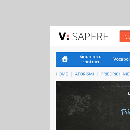
SAPERE
Sinonimi e
Vocabol
contrari
HOME
AFORISMI
FRIEDRICH NI
Fri