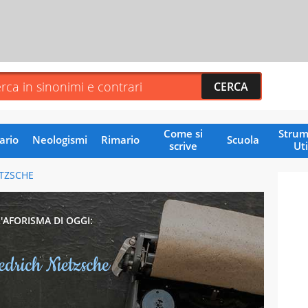
Come si
Strum
ario
Neologismi
Rimario
Scuola
scrive
Uti
ETZSCHE
L'AFORISMA DI OGGI:
edrich Nietzsche