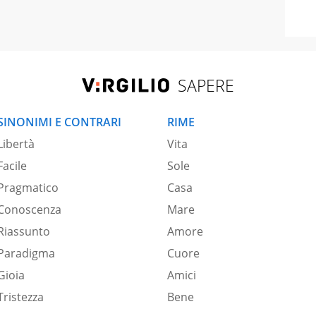
SAPERE
SINONIMI E CONTRARI
RIME
Libertà
Vita
Facile
Sole
Pragmatico
Casa
Conoscenza
Mare
Riassunto
Amore
Paradigma
Cuore
Gioia
Amici
Tristezza
Bene