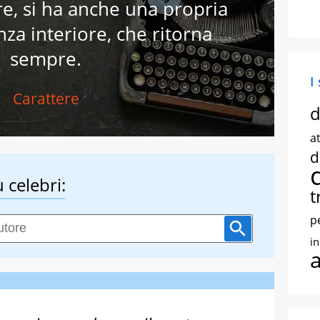
re, si ha anche una propria
nza interiore, che ritorna
sempre.
I
Carattere
d
at
d
 celebri:
t
p
i