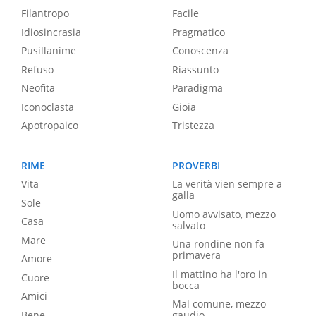
Filantropo
Facile
Idiosincrasia
Pragmatico
Pusillanime
Conoscenza
Refuso
Riassunto
Neofita
Paradigma
Iconoclasta
Gioia
Apotropaico
Tristezza
RIME
PROVERBI
Vita
La verità vien sempre a
galla
Sole
Uomo avvisato, mezzo
Casa
salvato
Mare
Una rondine non fa
primavera
Amore
Il mattino ha l'oro in
Cuore
bocca
Amici
Mal comune, mezzo
Bene
gaudio