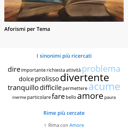
Aforismi per Tema
I sinonimi più ricercati
problema
dire
importante
richiesta
attività
divertente
prolisso
dolce
acume
tranquillo
difficile
permettere
amore
fare
particolare
bello
inerme
paura
Rime più cercate
Rima con
Amore