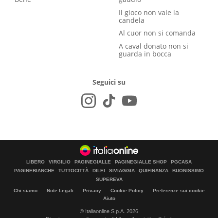
Il gioco non vale la
candela
Al cuor non si comanda
A caval donato non si
guarda in bocca
Seguici su
LIBERO
VIRGILIO
PAGINEGIALLE
PAGINEGIALLE SHOP
PGCASA
PAGINEBIANCHE
TUTTOCITTÀ
DILEI
SIVIAGGIA
QUIFINANZA
BUONISSIMO
SUPEREVA
Chi siamo
Note Legali
Privacy
Cookie Policy
Preferenze sui cookie
Aiuto
© Italiaonline S.p.A. 2026