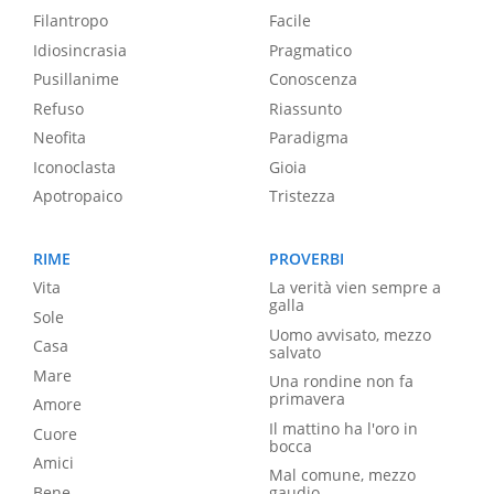
Filantropo
Facile
Idiosincrasia
Pragmatico
Pusillanime
Conoscenza
Refuso
Riassunto
Neofita
Paradigma
Iconoclasta
Gioia
Apotropaico
Tristezza
RIME
PROVERBI
Vita
La verità vien sempre a
galla
Sole
Uomo avvisato, mezzo
Casa
salvato
Mare
Una rondine non fa
primavera
Amore
Il mattino ha l'oro in
Cuore
bocca
Amici
Mal comune, mezzo
Bene
gaudio