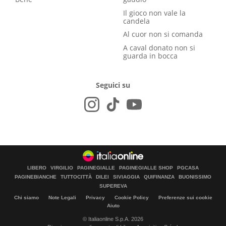
Il gioco non vale la
candela
Al cuor non si comanda
A caval donato non si
guarda in bocca
Seguici su
LIBERO
VIRGILIO
PAGINEGIALLE
PAGINEGIALLE SHOP
PGCASA
PAGINEBIANCHE
TUTTOCITTÀ
DILEI
SIVIAGGIA
QUIFINANZA
BUONISSIMO
SUPEREVA
Chi siamo
Note Legali
Privacy
Cookie Policy
Preferenze sui cookie
Aiuto
© Italiaonline S.p.A. 2026