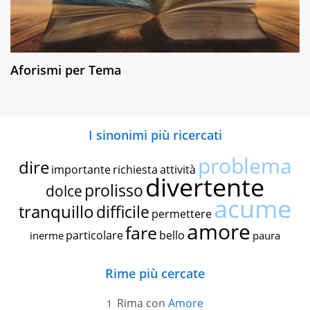
Aforismi per Tema
I sinonimi più ricercati
problema
dire
importante
richiesta
attività
divertente
prolisso
dolce
acume
tranquillo
difficile
permettere
amore
fare
particolare
bello
inerme
paura
Rime più cercate
Rima con
Amore