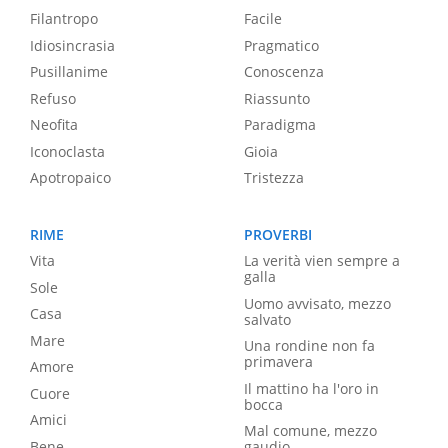
Filantropo
Facile
Idiosincrasia
Pragmatico
Pusillanime
Conoscenza
Refuso
Riassunto
Neofita
Paradigma
Iconoclasta
Gioia
Apotropaico
Tristezza
RIME
PROVERBI
Vita
La verità vien sempre a
galla
Sole
Uomo avvisato, mezzo
Casa
salvato
Mare
Una rondine non fa
primavera
Amore
Il mattino ha l'oro in
Cuore
bocca
Amici
Mal comune, mezzo
Bene
gaudio