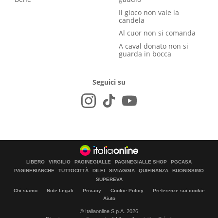
Il gioco non vale la
candela
Al cuor non si comanda
A caval donato non si
guarda in bocca
Seguici su
LIBERO
VIRGILIO
PAGINEGIALLE
PAGINEGIALLE SHOP
PGCASA
PAGINEBIANCHE
TUTTOCITTÀ
DILEI
SIVIAGGIA
QUIFINANZA
BUONISSIMO
SUPEREVA
Chi siamo
Note Legali
Privacy
Cookie Policy
Preferenze sui cookie
Aiuto
© Italiaonline S.p.A. 2026