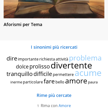
Aforismi per Tema
I sinonimi più ricercati
problema
dire
importante
richiesta
attività
divertente
prolisso
dolce
acume
tranquillo
difficile
permettere
amore
fare
particolare
bello
inerme
paura
Rime più cercate
Rima con
Amore