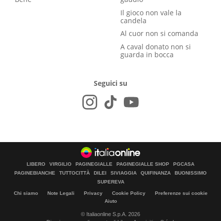
Il gioco non vale la
candela
Al cuor non si comanda
A caval donato non si
guarda in bocca
Seguici su
LIBERO
VIRGILIO
PAGINEGIALLE
PAGINEGIALLE SHOP
PGCASA
PAGINEBIANCHE
TUTTOCITTÀ
DILEI
SIVIAGGIA
QUIFINANZA
BUONISSIMO
SUPEREVA
Chi siamo
Note Legali
Privacy
Cookie Policy
Preferenze sui cookie
Aiuto
© Italiaonline S.p.A. 2026