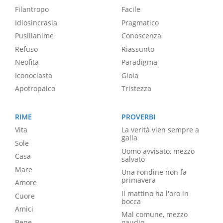
Filantropo
Facile
Idiosincrasia
Pragmatico
Pusillanime
Conoscenza
Refuso
Riassunto
Neofita
Paradigma
Iconoclasta
Gioia
Apotropaico
Tristezza
RIME
PROVERBI
Vita
La verità vien sempre a
galla
Sole
Uomo avvisato, mezzo
Casa
salvato
Mare
Una rondine non fa
primavera
Amore
Il mattino ha l'oro in
Cuore
bocca
Amici
Mal comune, mezzo
Bene
gaudio