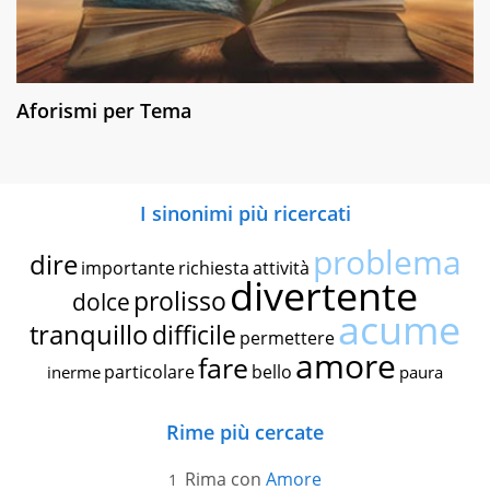
Aforismi per Tema
I sinonimi più ricercati
problema
dire
importante
richiesta
attività
divertente
prolisso
dolce
acume
tranquillo
difficile
permettere
amore
fare
particolare
bello
inerme
paura
Rime più cercate
Rima con
Amore