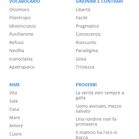
VOCABOLARIO
SINONIMI E CONTRARI
Ossimoro
Libertà
Filantropo
Facile
Idiosincrasia
Pragmatico
Pusillanime
Conoscenza
Refuso
Riassunto
Neofita
Paradigma
Iconoclasta
Gioia
Apotropaico
Tristezza
RIME
PROVERBI
Vita
La verità vien sempre a
galla
Sole
Uomo avvisato, mezzo
Casa
salvato
Mare
Una rondine non fa
primavera
Amore
Il mattino ha l'oro in
Cuore
bocca