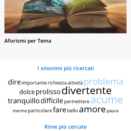
Aforismi per Tema
I sinonimi più ricercati
problema
dire
importante
richiesta
attività
divertente
prolisso
dolce
acume
tranquillo
difficile
permettere
amore
fare
particolare
bello
inerme
paura
Rime più cercate