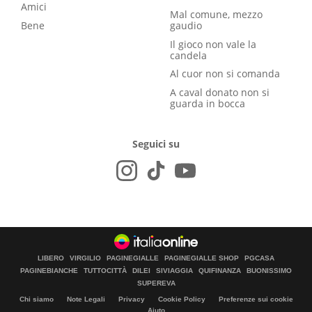
Amici
Mal comune, mezzo
Bene
gaudio
Il gioco non vale la
candela
Al cuor non si comanda
A caval donato non si
guarda in bocca
Seguici su
LIBERO
VIRGILIO
PAGINEGIALLE
PAGINEGIALLE SHOP
PGCASA
PAGINEBIANCHE
TUTTOCITTÀ
DILEI
SIVIAGGIA
QUIFINANZA
BUONISSIMO
SUPEREVA
Chi siamo
Note Legali
Privacy
Cookie Policy
Preferenze sui cookie
Aiuto