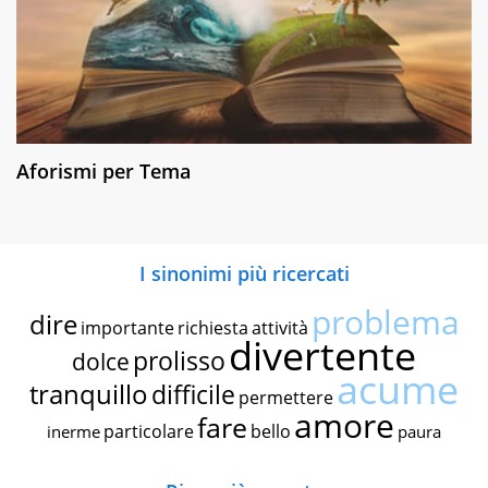
Aforismi per Tema
I sinonimi più ricercati
problema
dire
importante
richiesta
attività
divertente
prolisso
dolce
acume
tranquillo
difficile
permettere
amore
fare
particolare
bello
inerme
paura