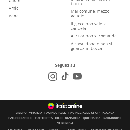
Cuore
bocca
Amici
Mal comune, mezzo
Bene
gaudio
Il gioco non vale la
candela
Al cuor non si comanda
A caval donato non si
guarda in bocca
Seguici su
LIBERO
VIRGILIO
PAGINEGIALLE
PAGINEGIALLE SHOP
PGCASA
PAGINEBIANCHE
TUTTOCITTÀ
DILEI
SIVIAGGIA
QUIFINANZA
BUONISSIMO
SUPEREVA
Chi siamo
Note Legali
Privacy
Cookie Policy
Preferenze sui cookie