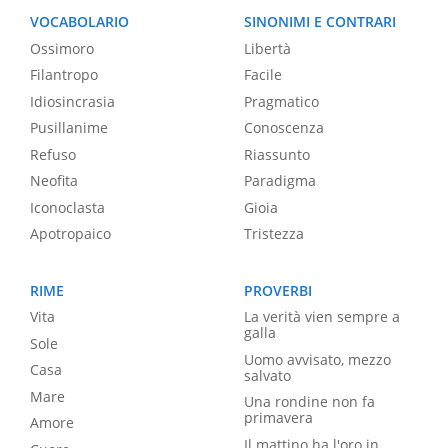
VOCABOLARIO
SINONIMI E CONTRARI
Ossimoro
Libertà
Filantropo
Facile
Idiosincrasia
Pragmatico
Pusillanime
Conoscenza
Refuso
Riassunto
Neofita
Paradigma
Iconoclasta
Gioia
Apotropaico
Tristezza
RIME
PROVERBI
Vita
La verità vien sempre a
galla
Sole
Uomo avvisato, mezzo
Casa
salvato
Mare
Una rondine non fa
primavera
Amore
Il mattino ha l'oro in