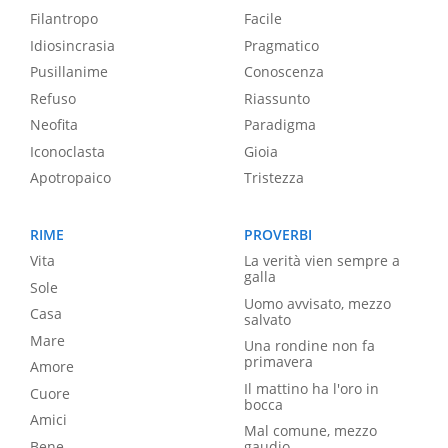
Filantropo
Facile
Idiosincrasia
Pragmatico
Pusillanime
Conoscenza
Refuso
Riassunto
Neofita
Paradigma
Iconoclasta
Gioia
Apotropaico
Tristezza
RIME
PROVERBI
Vita
La verità vien sempre a
galla
Sole
Uomo avvisato, mezzo
Casa
salvato
Mare
Una rondine non fa
primavera
Amore
Il mattino ha l'oro in
Cuore
bocca
Amici
Mal comune, mezzo
Bene
gaudio