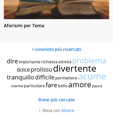
Aforismi per Tema
I sinonimi più ricercati
problema
dire
importante
richiesta
attività
divertente
prolisso
dolce
acume
tranquillo
difficile
permettere
amore
fare
particolare
bello
inerme
paura
Rime più cercate
Rima con
Amore