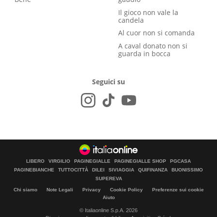
Il gioco non vale la
candela
Al cuor non si comanda
A caval donato non si
guarda in bocca
Seguici su
LIBERO
VIRGILIO
PAGINEGIALLE
PAGINEGIALLE SHOP
PGCASA
PAGINEBIANCHE
TUTTOCITTÀ
DILEI
SIVIAGGIA
QUIFINANZA
BUONISSIMO
SUPEREVA
Chi siamo
Note Legali
Privacy
Cookie Policy
Preferenze sui cookie
Aiuto
© Italiaonline S.p.A. 2026