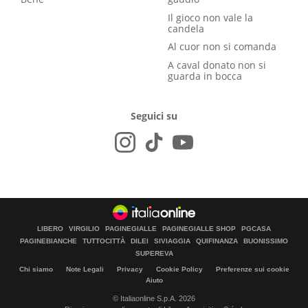
Il gioco non vale la
candela
Al cuor non si comanda
A caval donato non si
guarda in bocca
Seguici su
LIBERO
VIRGILIO
PAGINEGIALLE
PAGINEGIALLE SHOP
PGCASA
PAGINEBIANCHE
TUTTOCITTÀ
DILEI
SIVIAGGIA
QUIFINANZA
BUONISSIMO
SUPEREVA
Chi siamo
Note Legali
Privacy
Cookie Policy
Preferenze sui cookie
Aiuto
© Italiaonline S.p.A. 2026