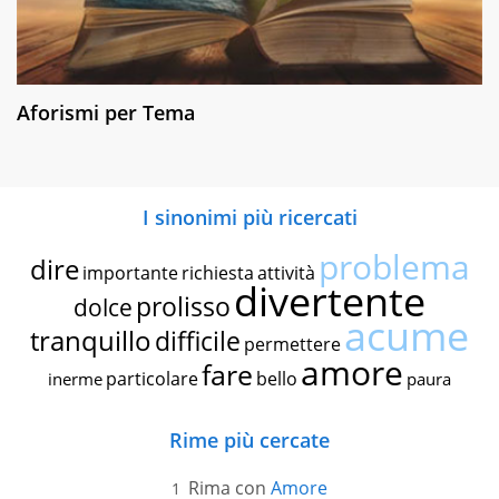
Aforismi per Tema
I sinonimi più ricercati
problema
dire
importante
richiesta
attività
divertente
prolisso
dolce
acume
tranquillo
difficile
permettere
amore
fare
particolare
bello
inerme
paura
Rime più cercate
Rima con
Amore