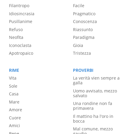
Filantropo
Facile
Idiosincrasia
Pragmatico
Pusillanime
Conoscenza
Refuso
Riassunto
Neofita
Paradigma
Iconoclasta
Gioia
Apotropaico
Tristezza
RIME
PROVERBI
Vita
La verità vien sempre a
galla
Sole
Uomo avvisato, mezzo
Casa
salvato
Mare
Una rondine non fa
primavera
Amore
Il mattino ha l'oro in
Cuore
bocca
Amici
Mal comune, mezzo
Bene
gaudio