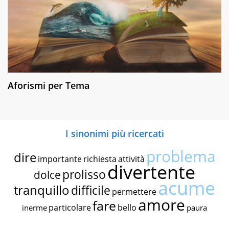
Aforismi per Tema
I sinonimi più ricercati
problema
dire
importante
richiesta
attività
divertente
prolisso
dolce
acume
tranquillo
difficile
permettere
amore
fare
particolare
bello
inerme
paura