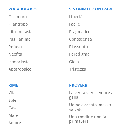
VOCABOLARIO
SINONIMI E CONTRARI
Ossimoro
Libertà
Filantropo
Facile
Idiosincrasia
Pragmatico
Pusillanime
Conoscenza
Refuso
Riassunto
Neofita
Paradigma
Iconoclasta
Gioia
Apotropaico
Tristezza
RIME
PROVERBI
Vita
La verità vien sempre a
galla
Sole
Uomo avvisato, mezzo
Casa
salvato
Mare
Una rondine non fa
primavera
Amore