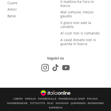
Il mattino ha l'oro in
Cuore
bocca
Amici
Mal comune, mezzo
Bene
gaudio
Il gioco non vale la
candela
Al cuor non si comanda
A caval donato non si
guarda in bocca
Seguici su
LIBERO
VIRGILIO
PAGINEGIALLE
PAGINEGIALLE SHOP
PGCASA
PAGINEBIANCHE
TUTTOCITTÀ
DILEI
SIVIAGGIA
QUIFINANZA
BUONISSIMO
SUPEREVA