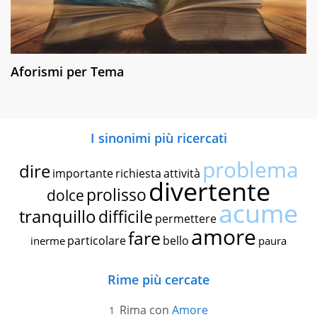
Aforismi per Tema
I sinonimi più ricercati
problema
dire
importante
richiesta
attività
divertente
prolisso
dolce
acume
tranquillo
difficile
permettere
amore
fare
particolare
bello
inerme
paura
Rime più cercate
Rima con
Amore