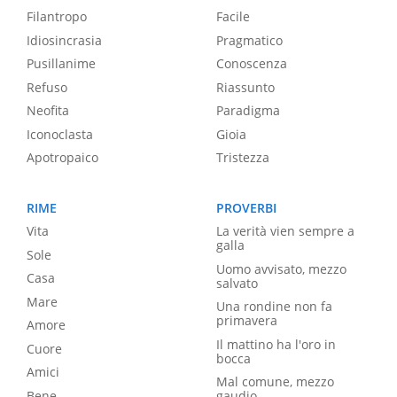
Filantropo
Facile
Idiosincrasia
Pragmatico
Pusillanime
Conoscenza
Refuso
Riassunto
Neofita
Paradigma
Iconoclasta
Gioia
Apotropaico
Tristezza
RIME
PROVERBI
Vita
La verità vien sempre a
galla
Sole
Uomo avvisato, mezzo
Casa
salvato
Mare
Una rondine non fa
primavera
Amore
Il mattino ha l'oro in
Cuore
bocca
Amici
Mal comune, mezzo
Bene
gaudio