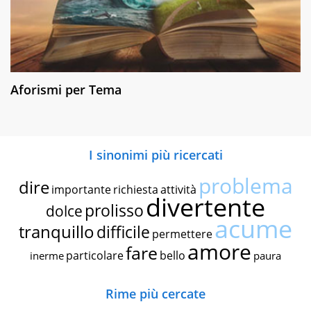
Aforismi per Tema
I sinonimi più ricercati
problema
dire
importante
richiesta
attività
divertente
prolisso
dolce
acume
tranquillo
difficile
permettere
amore
fare
particolare
bello
inerme
paura
Rime più cercate