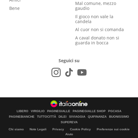
Mal comune, mezzo
Bene
gaudio
Il gioco non vale la
candela
Al cuor non si comanda
A caval donato non si
guarda in bocca
Seguici su
LIBERO
VIRGILIO
PAGINEGIALLE
PAGINEGIALLE SHOP
PGCASA
PAGINEBIANCHE
TUTTOCITTÀ
DILEI
SIVIAGGIA
QUIFINANZA
BUONISSIMO
SUPEREVA
Chi siamo
Note Legali
Privacy
Cookie Policy
Preferenze sui cookie
Aiuto