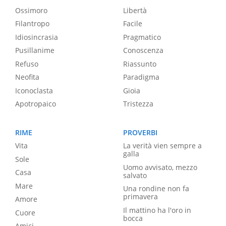
Ossimoro
Libertà
Filantropo
Facile
Idiosincrasia
Pragmatico
Pusillanime
Conoscenza
Refuso
Riassunto
Neofita
Paradigma
Iconoclasta
Gioia
Apotropaico
Tristezza
RIME
PROVERBI
Vita
La verità vien sempre a
galla
Sole
Uomo avvisato, mezzo
Casa
salvato
Mare
Una rondine non fa
primavera
Amore
Il mattino ha l'oro in
Cuore
bocca
Amici