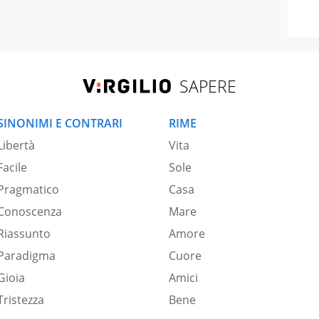
SAPERE
SINONIMI E CONTRARI
RIME
Libertà
Vita
Facile
Sole
Pragmatico
Casa
Conoscenza
Mare
Riassunto
Amore
Paradigma
Cuore
Gioia
Amici
Tristezza
Bene