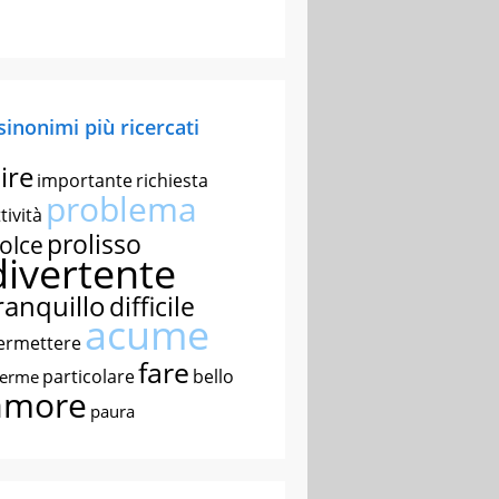
 sinonimi più ricercati
ire
importante
richiesta
problema
tività
prolisso
olce
divertente
ranquillo
difficile
acume
ermettere
fare
particolare
bello
nerme
amore
paura