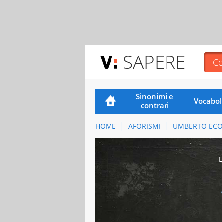
SAPERE
Sinonimi e
Vocabol
contrari
HOME
AFORISMI
UMBERTO EC