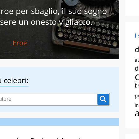
roe per sbaglio, il suo sogno
sere un onesto vigliacco.
I
Eroe
d
at
d
 celebri:
t
p
i