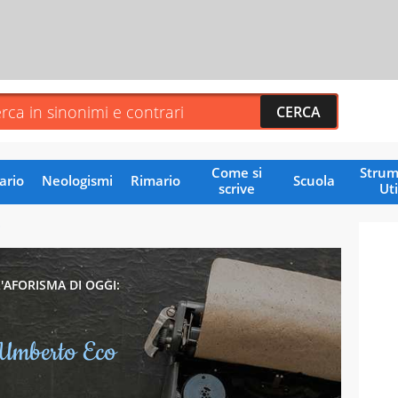
Come si
Strum
ario
Neologismi
Rimario
Scuola
scrive
Uti
O
L'AFORISMA DI OGGI:
Umberto Eco