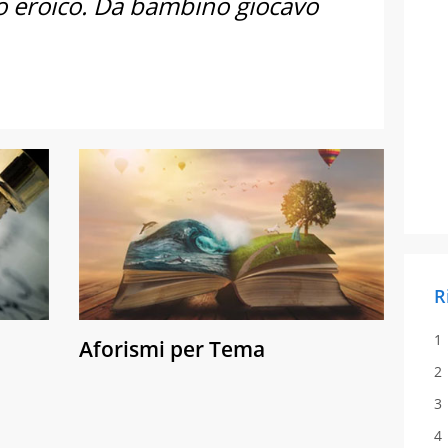
po eroico. Da bambino giocavo
R
Aforismi per Tema