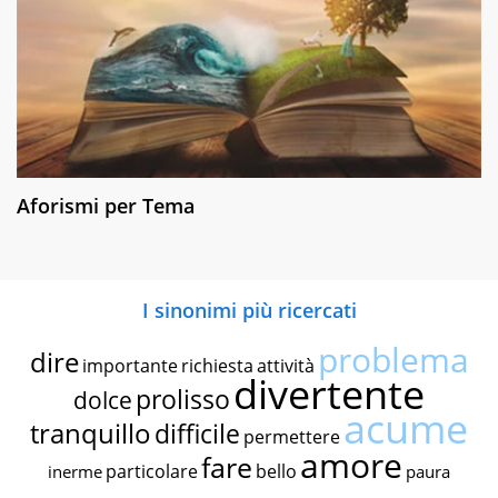
Aforismi per Tema
I sinonimi più ricercati
problema
dire
importante
richiesta
attività
divertente
prolisso
dolce
acume
tranquillo
difficile
permettere
amore
fare
particolare
bello
inerme
paura