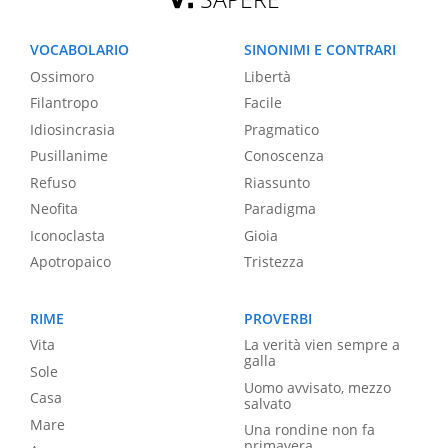
VOCABOLARIO
SINONIMI E CONTRARI
Ossimoro
Libertà
Filantropo
Facile
Idiosincrasia
Pragmatico
Pusillanime
Conoscenza
Refuso
Riassunto
Neofita
Paradigma
Iconoclasta
Gioia
Apotropaico
Tristezza
RIME
PROVERBI
Vita
La verità vien sempre a
galla
Sole
Uomo avvisato, mezzo
Casa
salvato
Mare
Una rondine non fa
primavera