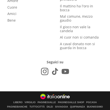
Amore
Il mattino ha l'oro in
Cuore
bocca
Amici
Mal comune, mezzo
Bene
gaudio
Il gioco non vale la
candela
Al cuor non si comanda
A caval donato non si
guarda in bocca
Seguici su
LIBERO
VIRGILIO
PAGINEGIALLE
PAGINEGIALLE SHOP
PGCASA
PAGINEBIANCHE
TUTTOCITTÀ
DILEI
SIVIAGGIA
QUIFINANZA
BUONISSIMO