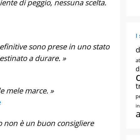
iente di peggio, nessuna scelta.
I
definitive sono prese in uno stato
d
stinato a durare. »
at
d
t
 le mele marce. »
p
e
i
 non è un buon consigliere