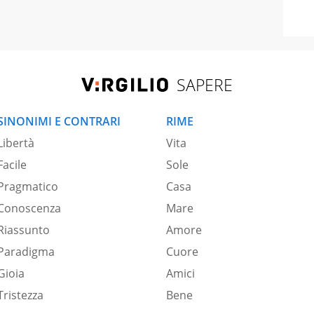
SAPERE
SINONIMI E CONTRARI
RIME
Libertà
Vita
Facile
Sole
Pragmatico
Casa
Conoscenza
Mare
Riassunto
Amore
Paradigma
Cuore
Gioia
Amici
Tristezza
Bene