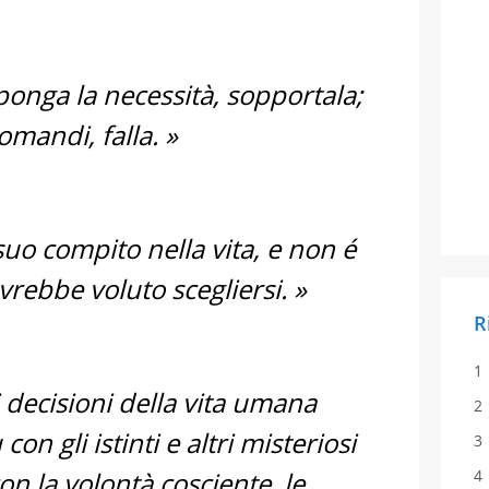
ponga la necessità, sopportala;
omandi, falla. »
o compito nella vita, e non é
vrebbe voluto scegliersi. »
R
i decisioni della vita umana
on gli istinti e altri misteriosi
con la volontà cosciente, le