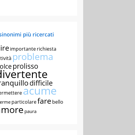
 sinonimi più ricercati
ire
importante
richiesta
problema
tività
prolisso
olce
divertente
ranquillo
difficile
acume
ermettere
fare
particolare
bello
nerme
amore
paura