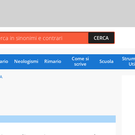
Come si
Strum
ario
Neologismi
Rimario
Scuola
scrive
Uti
A