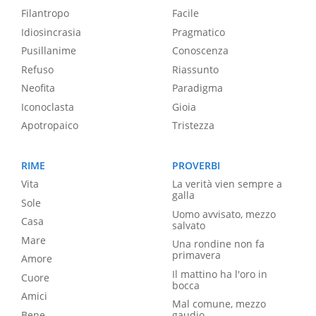
Filantropo
Facile
Idiosincrasia
Pragmatico
Pusillanime
Conoscenza
Refuso
Riassunto
Neofita
Paradigma
Iconoclasta
Gioia
Apotropaico
Tristezza
RIME
PROVERBI
Vita
La verità vien sempre a
galla
Sole
Uomo avvisato, mezzo
Casa
salvato
Mare
Una rondine non fa
primavera
Amore
Il mattino ha l'oro in
Cuore
bocca
Amici
Mal comune, mezzo
Bene
gaudio