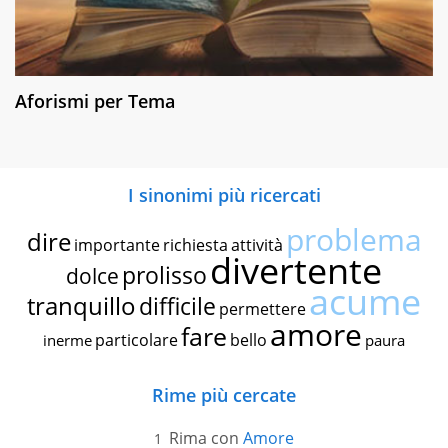
Aforismi per Tema
I sinonimi più ricercati
problema
dire
importante
richiesta
attività
divertente
prolisso
dolce
acume
tranquillo
difficile
permettere
amore
fare
particolare
bello
inerme
paura
Rime più cercate
Rima con
Amore