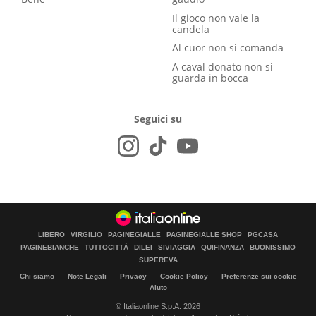
Il gioco non vale la
candela
Al cuor non si comanda
A caval donato non si
guarda in bocca
Seguici su
LIBERO
VIRGILIO
PAGINEGIALLE
PAGINEGIALLE SHOP
PGCASA
PAGINEBIANCHE
TUTTOCITTÀ
DILEI
SIVIAGGIA
QUIFINANZA
BUONISSIMO
SUPEREVA
Chi siamo
Note Legali
Privacy
Cookie Policy
Preferenze sui cookie
Aiuto
© Italiaonline S.p.A. 2026