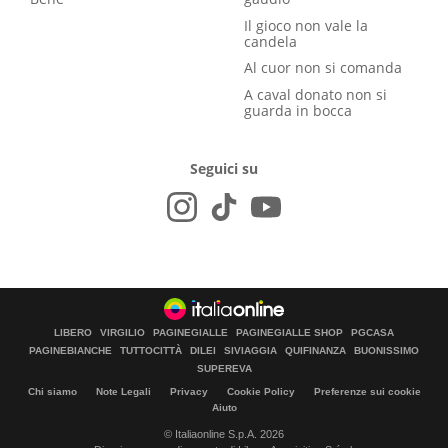
Il gioco non vale la
candela
Al cuor non si comanda
A caval donato non si
guarda in bocca
Seguici su
LIBERO
VIRGILIO
PAGINEGIALLE
PAGINEGIALLE SHOP
PGCASA
PAGINEBIANCHE
TUTTOCITTÀ
DILEI
SIVIAGGIA
QUIFINANZA
BUONISSIMO
SUPEREVA
Chi siamo
Note Legali
Privacy
Cookie Policy
Preferenze sui cookie
Aiuto
© Italiaonline S.p.A. 2026