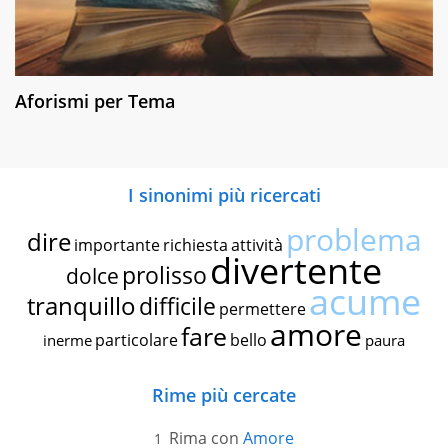
Aforismi per Tema
I sinonimi più ricercati
problema
dire
importante
richiesta
attività
divertente
prolisso
dolce
acume
tranquillo
difficile
permettere
amore
fare
particolare
bello
inerme
paura
Rime più cercate
Rima con
Amore