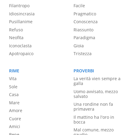
Filantropo
Facile
Idiosincrasia
Pragmatico
Pusillanime
Conoscenza
Refuso
Riassunto
Neofita
Paradigma
Iconoclasta
Gioia
Apotropaico
Tristezza
RIME
PROVERBI
Vita
La verità vien sempre a
galla
Sole
Uomo avvisato, mezzo
Casa
salvato
Mare
Una rondine non fa
primavera
Amore
Il mattino ha l'oro in
Cuore
bocca
Amici
Mal comune, mezzo
Bene
gaudio