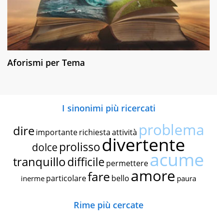
Aforismi per Tema
I sinonimi più ricercati
problema
dire
importante
richiesta
attività
divertente
prolisso
dolce
acume
tranquillo
difficile
permettere
amore
fare
particolare
bello
inerme
paura
Rime più cercate