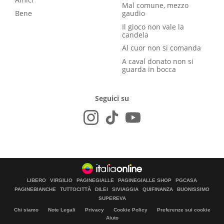
Mal comune, mezzo
Bene
gaudio
Il gioco non vale la
candela
Al cuor non si comanda
A caval donato non si
guarda in bocca
Seguici su
LIBERO
VIRGILIO
PAGINEGIALLE
PAGINEGIALLE SHOP
PGCASA
PAGINEBIANCHE
TUTTOCITTÀ
DILEI
SIVIAGGIA
QUIFINANZA
BUONISSIMO
SUPEREVA
Chi siamo
Note Legali
Privacy
Cookie Policy
Preferenze sui cookie
Aiuto