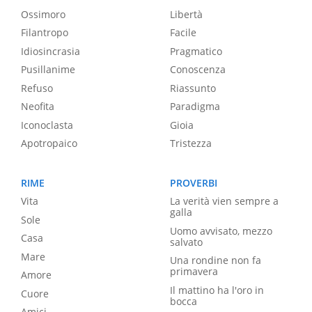
Ossimoro
Libertà
Filantropo
Facile
Idiosincrasia
Pragmatico
Pusillanime
Conoscenza
Refuso
Riassunto
Neofita
Paradigma
Iconoclasta
Gioia
Apotropaico
Tristezza
RIME
PROVERBI
Vita
La verità vien sempre a
galla
Sole
Uomo avvisato, mezzo
Casa
salvato
Mare
Una rondine non fa
primavera
Amore
Il mattino ha l'oro in
Cuore
bocca
Amici