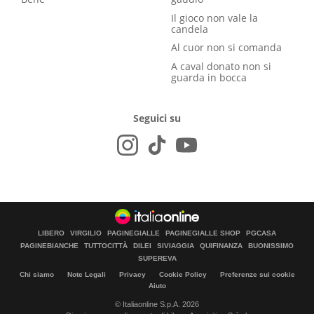
Il gioco non vale la
candela
Al cuor non si comanda
A caval donato non si
guarda in bocca
Seguici su
LIBERO
VIRGILIO
PAGINEGIALLE
PAGINEGIALLE SHOP
PGCASA
PAGINEBIANCHE
TUTTOCITTÀ
DILEI
SIVIAGGIA
QUIFINANZA
BUONISSIMO
SUPEREVA
Chi siamo
Note Legali
Privacy
Cookie Policy
Preferenze sui cookie
Aiuto
© Italiaonline S.p.A. 2026