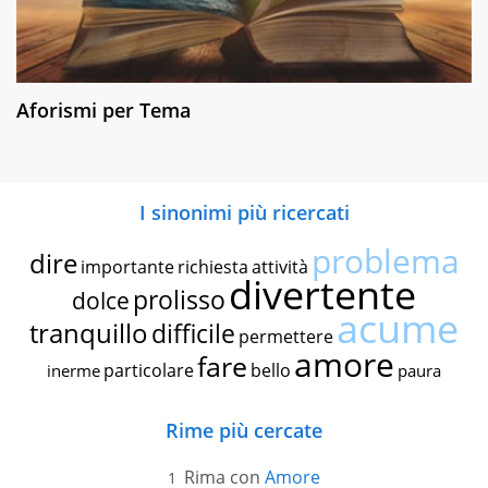
Aforismi per Tema
I sinonimi più ricercati
problema
dire
importante
richiesta
attività
divertente
prolisso
dolce
acume
tranquillo
difficile
permettere
amore
fare
particolare
bello
inerme
paura
Rime più cercate
Rima con
Amore