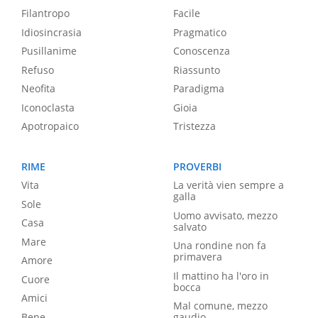
Filantropo
Facile
Idiosincrasia
Pragmatico
Pusillanime
Conoscenza
Refuso
Riassunto
Neofita
Paradigma
Iconoclasta
Gioia
Apotropaico
Tristezza
RIME
PROVERBI
Vita
La verità vien sempre a
galla
Sole
Uomo avvisato, mezzo
Casa
salvato
Mare
Una rondine non fa
primavera
Amore
Il mattino ha l'oro in
Cuore
bocca
Amici
Mal comune, mezzo
Bene
gaudio