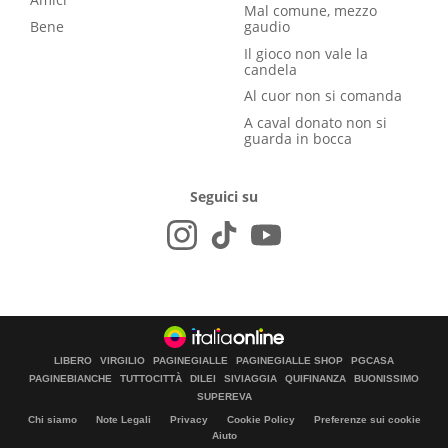
Mal comune, mezzo
Bene
gaudio
Il gioco non vale la
candela
Al cuor non si comanda
A caval donato non si
guarda in bocca
Seguici su
LIBERO
VIRGILIO
PAGINEGIALLE
PAGINEGIALLE SHOP
PGCASA
PAGINEBIANCHE
TUTTOCITTÀ
DILEI
SIVIAGGIA
QUIFINANZA
BUONISSIMO
SUPEREVA
Chi siamo
Note Legali
Privacy
Cookie Policy
Preferenze sui cookie
Aiuto