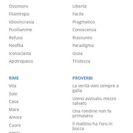
Ossimoro
Libertà
Filantropo
Facile
Idiosincrasia
Pragmatico
Pusillanime
Conoscenza
Refuso
Riassunto
Neofita
Paradigma
Iconoclasta
Gioia
Apotropaico
Tristezza
RIME
PROVERBI
Vita
La verità vien sempre a
galla
Sole
Uomo avvisato, mezzo
Casa
salvato
Mare
Una rondine non fa
primavera
Amore
Il mattino ha l'oro in
Cuore
bocca
Amici