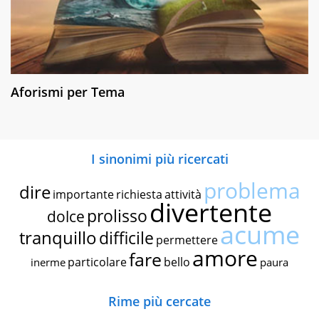
Aforismi per Tema
I sinonimi più ricercati
problema
dire
importante
richiesta
attività
divertente
prolisso
dolce
acume
tranquillo
difficile
permettere
amore
fare
particolare
bello
inerme
paura
Rime più cercate