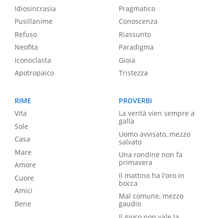
Idiosincrasia
Pragmatico
Pusillanime
Conoscenza
Refuso
Riassunto
Neofita
Paradigma
Iconoclasta
Gioia
Apotropaico
Tristezza
RIME
PROVERBI
Vita
La verità vien sempre a
galla
Sole
Uomo avvisato, mezzo
Casa
salvato
Mare
Una rondine non fa
primavera
Amore
Il mattino ha l'oro in
Cuore
bocca
Amici
Mal comune, mezzo
Bene
gaudio
Il gioco non vale la