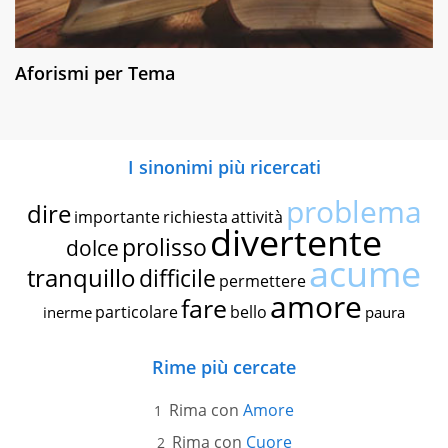
Aforismi per Tema
I sinonimi più ricercati
problema
dire
importante
richiesta
attività
divertente
prolisso
dolce
acume
tranquillo
difficile
permettere
amore
fare
particolare
bello
inerme
paura
Rime più cercate
Rima con
Amore
Rima con
Cuore