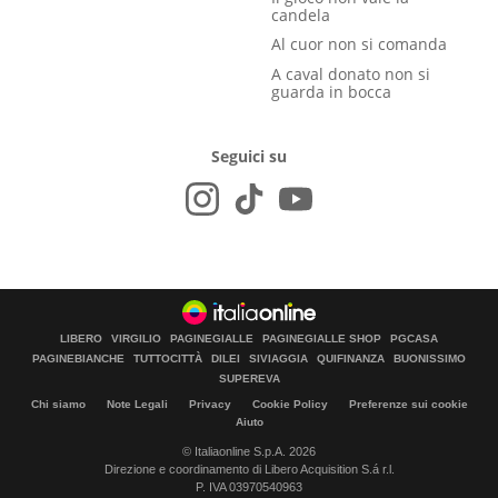
candela
Al cuor non si comanda
A caval donato non si
guarda in bocca
Seguici su
LIBERO
VIRGILIO
PAGINEGIALLE
PAGINEGIALLE SHOP
PGCASA
PAGINEBIANCHE
TUTTOCITTÀ
DILEI
SIVIAGGIA
QUIFINANZA
BUONISSIMO
SUPEREVA
Chi siamo
Note Legali
Privacy
Cookie Policy
Preferenze sui cookie
Aiuto
© Italiaonline S.p.A. 2026
Direzione e coordinamento di Libero Acquisition S.á r.l.
P. IVA 03970540963