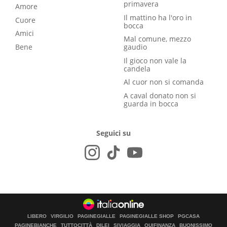
primavera
Amore
Il mattino ha l'oro in
Cuore
bocca
Amici
Mal comune, mezzo
Bene
gaudio
Il gioco non vale la
candela
Al cuor non si comanda
A caval donato non si
guarda in bocca
Seguici su
LIBERO
VIRGILIO
PAGINEGIALLE
PAGINEGIALLE SHOP
PGCASA
PAGINEBIANCHE
TUTTOCITTÀ
DILEI
SIVIAGGIA
QUIFINANZA
BUONISSIMO