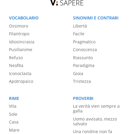
SAPERE
VOCABOLARIO
SINONIMI E CONTRARI
Ossimoro
Libertà
Filantropo
Facile
Idiosincrasia
Pragmatico
Pusillanime
Conoscenza
Refuso
Riassunto
Neofita
Paradigma
Iconoclasta
Gioia
Apotropaico
Tristezza
RIME
PROVERBI
Vita
La verità vien sempre a
galla
Sole
Uomo avvisato, mezzo
Casa
salvato
Mare
Una rondine non fa