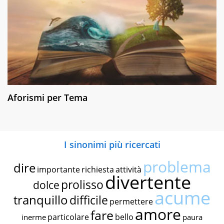
Aforismi per Tema
I sinonimi più ricercati
problema
dire
importante
richiesta
attività
divertente
prolisso
dolce
acume
tranquillo
difficile
permettere
amore
fare
particolare
bello
inerme
paura