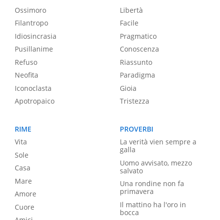
Ossimoro
Libertà
Filantropo
Facile
Idiosincrasia
Pragmatico
Pusillanime
Conoscenza
Refuso
Riassunto
Neofita
Paradigma
Iconoclasta
Gioia
Apotropaico
Tristezza
RIME
PROVERBI
Vita
La verità vien sempre a
galla
Sole
Uomo avvisato, mezzo
Casa
salvato
Mare
Una rondine non fa
primavera
Amore
Il mattino ha l'oro in
Cuore
bocca
Amici