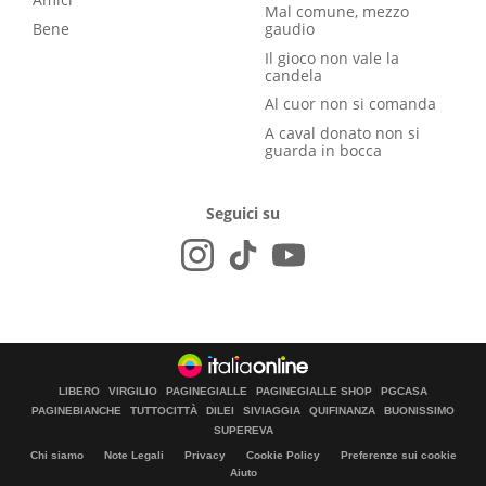
Mal comune, mezzo
Bene
gaudio
Il gioco non vale la
candela
Al cuor non si comanda
A caval donato non si
guarda in bocca
Seguici su
LIBERO
VIRGILIO
PAGINEGIALLE
PAGINEGIALLE SHOP
PGCASA
PAGINEBIANCHE
TUTTOCITTÀ
DILEI
SIVIAGGIA
QUIFINANZA
BUONISSIMO
SUPEREVA
Chi siamo
Note Legali
Privacy
Cookie Policy
Preferenze sui cookie
Aiuto