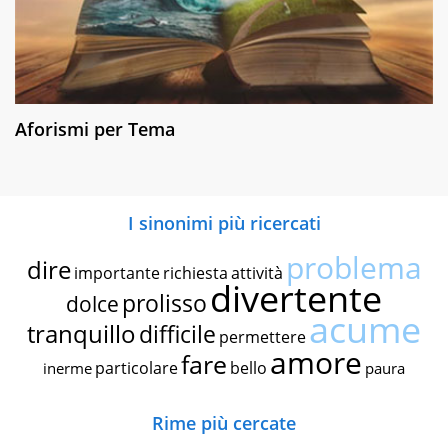
Aforismi per Tema
I sinonimi più ricercati
problema
dire
importante
richiesta
attività
divertente
prolisso
dolce
acume
tranquillo
difficile
permettere
amore
fare
particolare
bello
inerme
paura
Rime più cercate