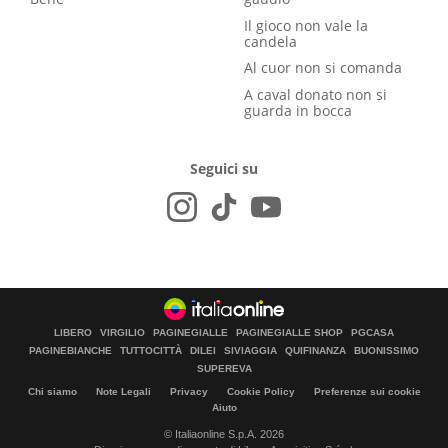
Il gioco non vale la
candela
Al cuor non si comanda
A caval donato non si
guarda in bocca
Seguici su
LIBERO
VIRGILIO
PAGINEGIALLE
PAGINEGIALLE SHOP
PGCASA
PAGINEBIANCHE
TUTTOCITTÀ
DILEI
SIVIAGGIA
QUIFINANZA
BUONISSIMO
SUPEREVA
Chi siamo
Note Legali
Privacy
Cookie Policy
Preferenze sui cookie
Aiuto
© Italiaonline S.p.A. 2026