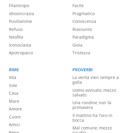
Filantropo
Facile
Idiosincrasia
Pragmatico
Pusillanime
Conoscenza
Refuso
Riassunto
Neofita
Paradigma
Iconoclasta
Gioia
Apotropaico
Tristezza
RIME
PROVERBI
Vita
La verità vien sempre a
galla
Sole
Uomo avvisato, mezzo
Casa
salvato
Mare
Una rondine non fa
primavera
Amore
Il mattino ha l'oro in
Cuore
bocca
Amici
Mal comune, mezzo
Bene
gaudio