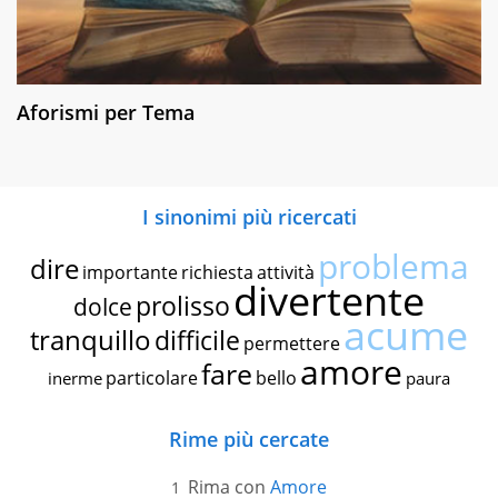
Aforismi per Tema
I sinonimi più ricercati
problema
dire
importante
richiesta
attività
divertente
prolisso
dolce
acume
tranquillo
difficile
permettere
amore
fare
particolare
bello
inerme
paura
Rime più cercate
Rima con
Amore