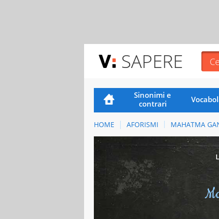
SAPERE
Sinonimi e
Vocabol
contrari
HOME
AFORISMI
MAHATMA GA
Ma