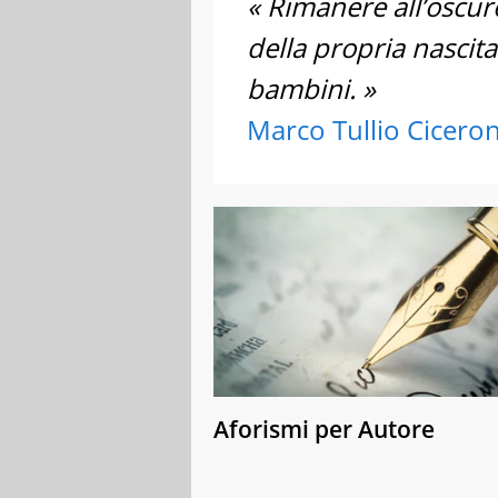
« Rimanere all’oscur
della propria nascit
bambini. »
Marco Tullio Cicero
Aforismi per Autore