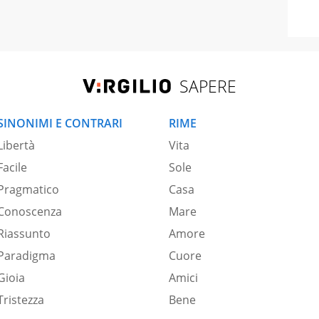
SAPERE
SINONIMI E CONTRARI
RIME
Libertà
Vita
Facile
Sole
Pragmatico
Casa
Conoscenza
Mare
Riassunto
Amore
Paradigma
Cuore
Gioia
Amici
Tristezza
Bene