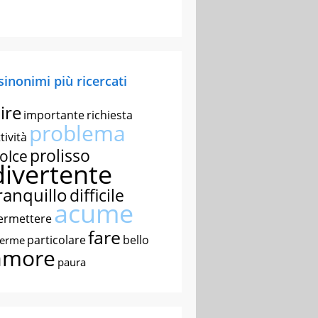
 sinonimi più ricercati
ire
importante
richiesta
problema
tività
prolisso
olce
divertente
ranquillo
difficile
acume
ermettere
fare
particolare
bello
nerme
amore
paura