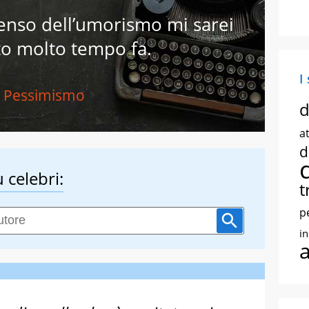
senso dell’umorismo mi sarei
to molto tempo fa.
I
Pessimismo
d
at
d
 celebri:
t
p
i