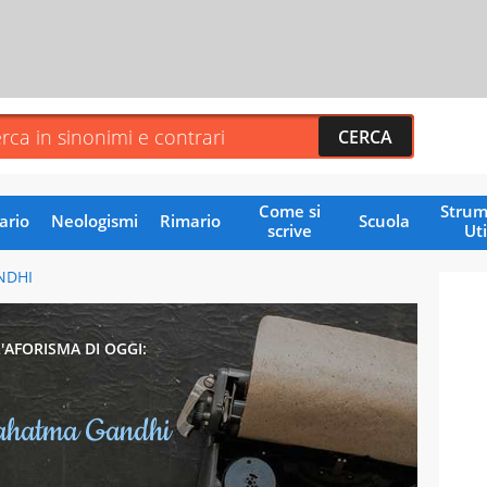
Come si
Strum
ario
Neologismi
Rimario
Scuola
scrive
Uti
NDHI
L'AFORISMA DI OGGI:
hatma Gandhi