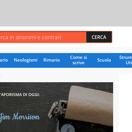
Come si
Strum
ario
Neologismi
Rimario
Scuola
scrive
Uti
N
L'AFORISMA DI OGGI:
Jim Morrison