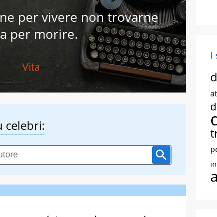
one per vivere non trovarne
a per morire.
I
Vita
d
at
d
 celebri:
t
p
i