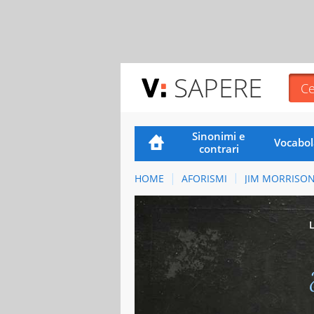
SAPERE
Sinonimi e
Vocabol
contrari
HOME
AFORISMI
JIM MORRISO