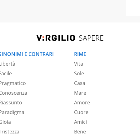
SAPERE
SINONIMI E CONTRARI
RIME
Libertà
Vita
Facile
Sole
Pragmatico
Casa
Conoscenza
Mare
Riassunto
Amore
Paradigma
Cuore
Gioia
Amici
Tristezza
Bene