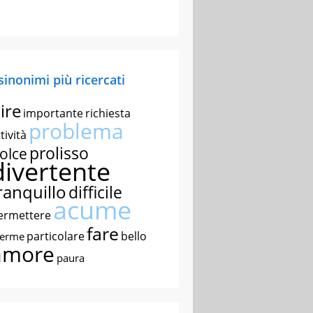
 sinonimi più ricercati
ire
importante
richiesta
problema
tività
prolisso
olce
divertente
ranquillo
difficile
acume
ermettere
fare
particolare
bello
nerme
amore
paura