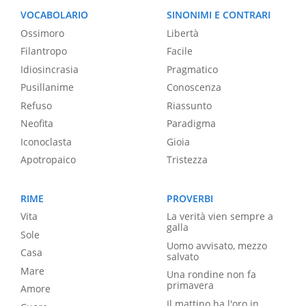
VOCABOLARIO
SINONIMI E CONTRARI
Ossimoro
Libertà
Filantropo
Facile
Idiosincrasia
Pragmatico
Pusillanime
Conoscenza
Refuso
Riassunto
Neofita
Paradigma
Iconoclasta
Gioia
Apotropaico
Tristezza
RIME
PROVERBI
Vita
La verità vien sempre a
galla
Sole
Uomo avvisato, mezzo
Casa
salvato
Mare
Una rondine non fa
primavera
Amore
Il mattino ha l'oro in