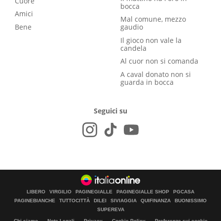
Cuore
bocca
Amici
Mal comune, mezzo
Bene
gaudio
Il gioco non vale la
candela
Al cuor non si comanda
A caval donato non si
guarda in bocca
Seguici su
LIBERO
VIRGILIO
PAGINEGIALLE
PAGINEGIALLE SHOP
PGCASA
PAGINEBIANCHE
TUTTOCITTÀ
DILEI
SIVIAGGIA
QUIFINANZA
BUONISSIMO
SUPEREVA
Chi siamo
Note Legali
Privacy
Cookie Policy
Preferenze sui cookie