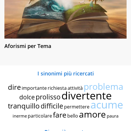
Aforismi per Tema
I sinonimi più ricercati
problema
dire
importante
richiesta
attività
divertente
prolisso
dolce
acume
tranquillo
difficile
permettere
amore
fare
particolare
bello
inerme
paura