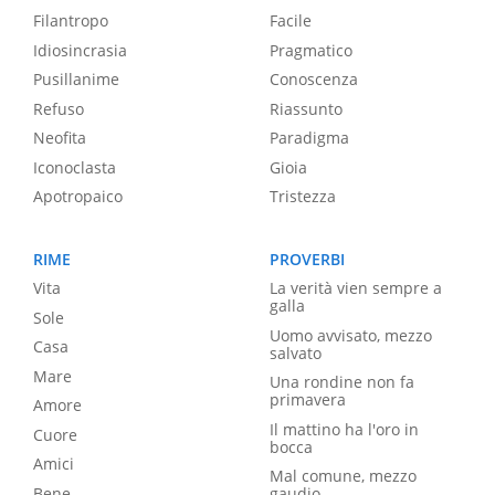
Filantropo
Facile
Idiosincrasia
Pragmatico
Pusillanime
Conoscenza
Refuso
Riassunto
Neofita
Paradigma
Iconoclasta
Gioia
Apotropaico
Tristezza
RIME
PROVERBI
Vita
La verità vien sempre a
galla
Sole
Uomo avvisato, mezzo
Casa
salvato
Mare
Una rondine non fa
primavera
Amore
Il mattino ha l'oro in
Cuore
bocca
Amici
Mal comune, mezzo
Bene
gaudio