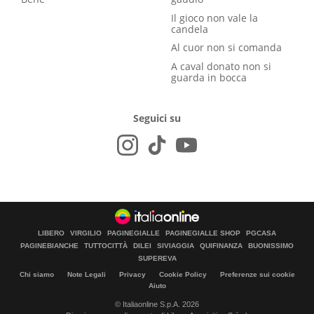
Il gioco non vale la
candela
Al cuor non si comanda
A caval donato non si
guarda in bocca
Seguici su
LIBERO
VIRGILIO
PAGINEGIALLE
PAGINEGIALLE SHOP
PGCASA
PAGINEBIANCHE
TUTTOCITTÀ
DILEI
SIVIAGGIA
QUIFINANZA
BUONISSIMO
SUPEREVA
Chi siamo
Note Legali
Privacy
Cookie Policy
Preferenze sui cookie
Aiuto
© Italiaonline S.p.A. 2026