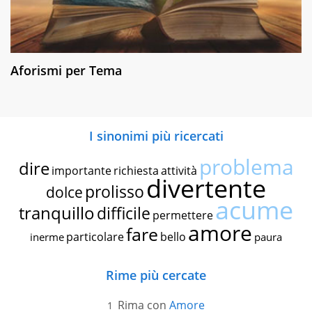
Aforismi per Tema
I sinonimi più ricercati
problema
dire
importante
richiesta
attività
divertente
prolisso
dolce
acume
tranquillo
difficile
permettere
amore
fare
particolare
bello
inerme
paura
Rime più cercate
Rima con
Amore