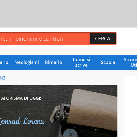
Come si
Strum
ario
Neologismi
Rimario
Scuola
scrive
Uti
NZ
L'AFORISMA DI OGGI:
onrad Lorenz