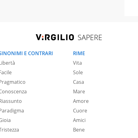
SAPERE
SINONIMI E CONTRARI
RIME
Libertà
Vita
Facile
Sole
Pragmatico
Casa
Conoscenza
Mare
Riassunto
Amore
Paradigma
Cuore
Gioia
Amici
Tristezza
Bene