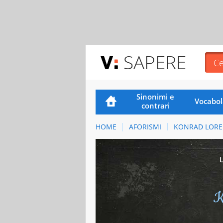
SAPERE
Sinonimi e
Vocabol
contrari
HOME
AFORISMI
KONRAD LORE
K