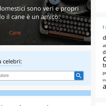
 domestici sono veri e propri
olo il cane è un amico.
I
Cane
d
at
d
 celebri:
t
p
i