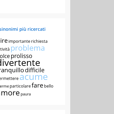
 sinonimi più ricercati
ire
importante
richiesta
problema
tività
prolisso
olce
divertente
ranquillo
difficile
acume
ermettere
fare
particolare
bello
nerme
amore
paura