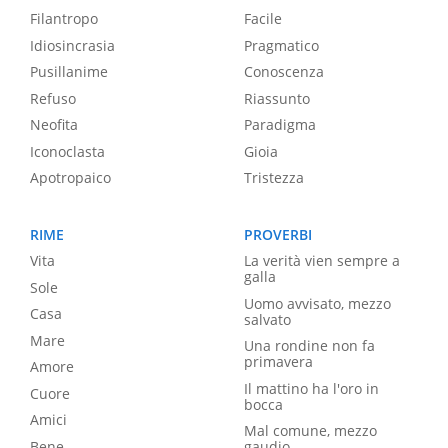
Filantropo
Facile
Idiosincrasia
Pragmatico
Pusillanime
Conoscenza
Refuso
Riassunto
Neofita
Paradigma
Iconoclasta
Gioia
Apotropaico
Tristezza
RIME
PROVERBI
Vita
La verità vien sempre a
galla
Sole
Uomo avvisato, mezzo
Casa
salvato
Mare
Una rondine non fa
primavera
Amore
Il mattino ha l'oro in
Cuore
bocca
Amici
Mal comune, mezzo
Bene
gaudio