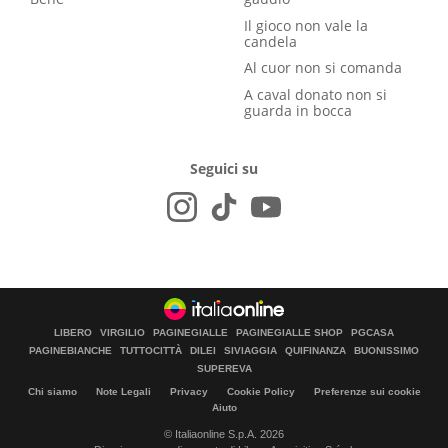
Il gioco non vale la
candela
Al cuor non si comanda
A caval donato non si
guarda in bocca
Seguici su
LIBERO
VIRGILIO
PAGINEGIALLE
PAGINEGIALLE SHOP
PGCASA
PAGINEBIANCHE
TUTTOCITTÀ
DILEI
SIVIAGGIA
QUIFINANZA
BUONISSIMO
SUPEREVA
Chi siamo
Note Legali
Privacy
Cookie Policy
Preferenze sui cookie
Aiuto
© Italiaonline S.p.A. 2026