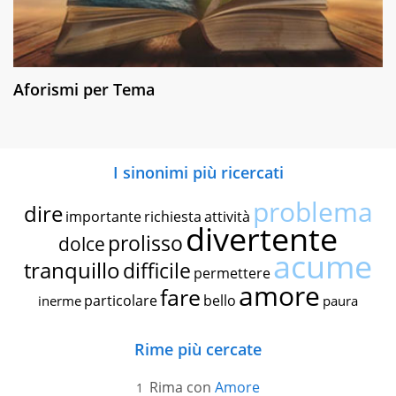
Aforismi per Tema
I sinonimi più ricercati
problema
dire
importante
richiesta
attività
divertente
prolisso
dolce
acume
tranquillo
difficile
permettere
amore
fare
particolare
bello
inerme
paura
Rime più cercate
Rima con
Amore