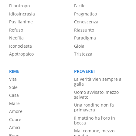
Filantropo
Facile
Idiosincrasia
Pragmatico
Pusillanime
Conoscenza
Refuso
Riassunto
Neofita
Paradigma
Iconoclasta
Gioia
Apotropaico
Tristezza
RIME
PROVERBI
Vita
La verità vien sempre a
galla
Sole
Uomo avvisato, mezzo
Casa
salvato
Mare
Una rondine non fa
primavera
Amore
Il mattino ha l'oro in
Cuore
bocca
Amici
Mal comune, mezzo
Bene
gaudio