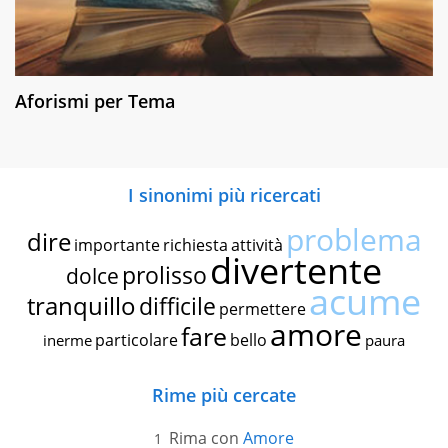
Aforismi per Tema
I sinonimi più ricercati
problema
dire
importante
richiesta
attività
divertente
prolisso
dolce
acume
tranquillo
difficile
permettere
amore
fare
particolare
bello
inerme
paura
Rime più cercate
Rima con
Amore