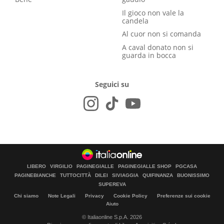
Il gioco non vale la
candela
Al cuor non si comanda
A caval donato non si
guarda in bocca
Seguici su
LIBERO
VIRGILIO
PAGINEGIALLE
PAGINEGIALLE SHOP
PGCASA
PAGINEBIANCHE
TUTTOCITTÀ
DILEI
SIVIAGGIA
QUIFINANZA
BUONISSIMO
SUPEREVA
Chi siamo
Note Legali
Privacy
Cookie Policy
Preferenze sui cookie
Aiuto
© Italiaonline S.p.A. 2026