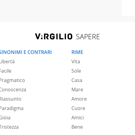
SAPERE
SINONIMI E CONTRARI
RIME
Libertà
Vita
Facile
Sole
Pragmatico
Casa
Conoscenza
Mare
Riassunto
Amore
Paradigma
Cuore
Gioia
Amici
Tristezza
Bene