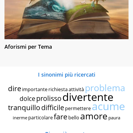
Aforismi per Tema
I sinonimi più ricercati
problema
dire
importante
richiesta
attività
divertente
prolisso
dolce
acume
tranquillo
difficile
permettere
amore
fare
particolare
bello
inerme
paura