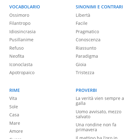
VOCABOLARIO
SINONIMI E CONTRARI
Ossimoro
Libertà
Filantropo
Facile
Idiosincrasia
Pragmatico
Pusillanime
Conoscenza
Refuso
Riassunto
Neofita
Paradigma
Iconoclasta
Gioia
Apotropaico
Tristezza
RIME
PROVERBI
Vita
La verità vien sempre a
galla
Sole
Uomo avvisato, mezzo
Casa
salvato
Mare
Una rondine non fa
primavera
Amore
Il mattino ha l'oro in