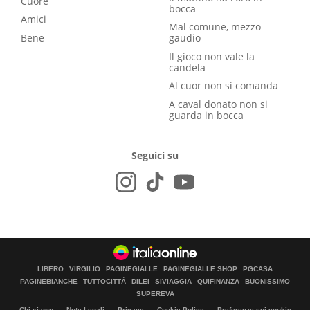
Cuore
bocca
Amici
Mal comune, mezzo
Bene
gaudio
Il gioco non vale la
candela
Al cuor non si comanda
A caval donato non si
guarda in bocca
Seguici su
LIBERO
VIRGILIO
PAGINEGIALLE
PAGINEGIALLE SHOP
PGCASA
PAGINEBIANCHE
TUTTOCITTÀ
DILEI
SIVIAGGIA
QUIFINANZA
BUONISSIMO
SUPEREVA
Chi siamo
Note Legali
Privacy
Cookie Policy
Preferenze sui cookie