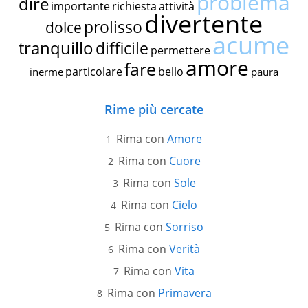
problema
dire
importante
richiesta
attività
divertente
prolisso
dolce
acume
tranquillo
difficile
permettere
amore
fare
particolare
bello
inerme
paura
Rime più cercate
Rima con
Amore
Rima con
Cuore
Rima con
Sole
Rima con
Cielo
Rima con
Sorriso
Rima con
Verità
Rima con
Vita
Rima con
Primavera