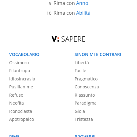
Rima con
Anno
Rima con
Abilità
SAPERE
VOCABOLARIO
SINONIMI E CONTRARI
Ossimoro
Libertà
Filantropo
Facile
Idiosincrasia
Pragmatico
Pusillanime
Conoscenza
Refuso
Riassunto
Neofita
Paradigma
Iconoclasta
Gioia
Apotropaico
Tristezza
RIME
PROVERBI