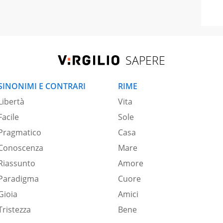
SAPERE
SINONIMI E CONTRARI
RIME
Libertà
Vita
Facile
Sole
Pragmatico
Casa
Conoscenza
Mare
Riassunto
Amore
Paradigma
Cuore
Gioia
Amici
Tristezza
Bene