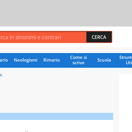
Come si
Strum
ario
Neologismi
Rimario
Scuola
scrive
Uti
A