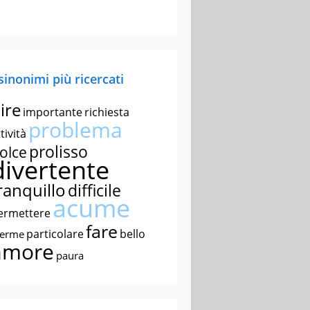
 sinonimi più ricercati
ire
importante
richiesta
problema
tività
prolisso
olce
divertente
ranquillo
difficile
acume
ermettere
fare
particolare
bello
nerme
amore
paura