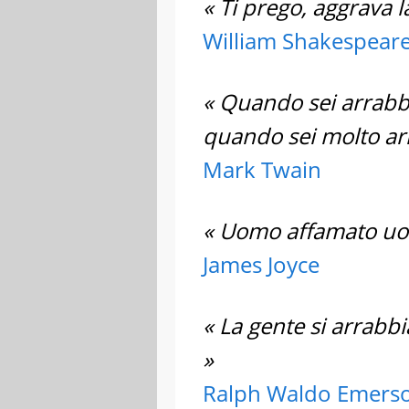
« Ti prego, aggrava la
William Shakespear
« Quando sei arrabbi
quando sei molto ar
Mark Twain
« Uomo affamato uo
James Joyce
« La gente si arrabb
»
Ralph Waldo Emers