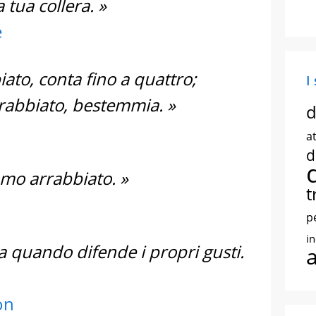
 tua collera. »
e
ato, conta fino a quattro;
I
rabbiato, bestemmia. »
d
at
d
mo arrabbiato. »
t
p
i
ia quando difende i propri gusti.
on