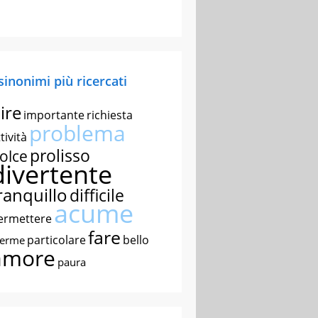
 sinonimi più ricercati
ire
importante
richiesta
problema
tività
prolisso
olce
divertente
ranquillo
difficile
acume
ermettere
fare
particolare
bello
nerme
amore
paura