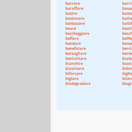
barrare
barri
baruffare
basa
basire
bast
bastonare
batta
battezzare
batti
beare
beati
beccheggiare
becc
beffare
beffe
bendare
bene
beneficiare
berci
bersagliare
berte
bevicchiare
biad
bianchire
biasc
biasimare
bido
biforcare
bighe
bigiare
bilan
biodegradare
biog