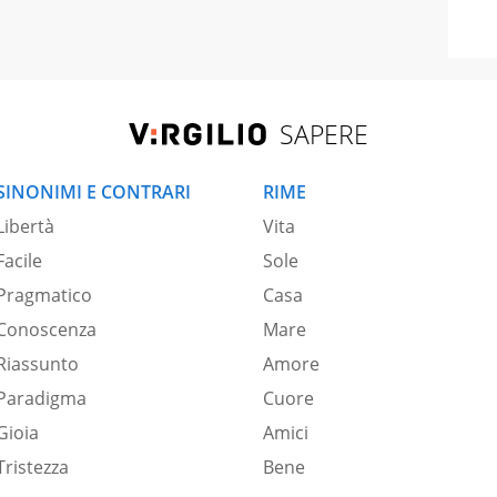
SAPERE
SINONIMI E CONTRARI
RIME
Libertà
Vita
Facile
Sole
Pragmatico
Casa
Conoscenza
Mare
Riassunto
Amore
Paradigma
Cuore
Gioia
Amici
Tristezza
Bene