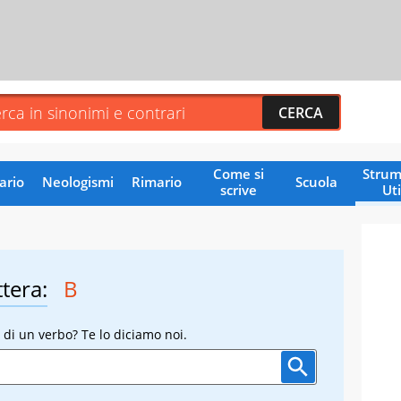
Come si
Strum
ario
Neologismi
Rimario
Scuola
scrive
Uti
ttera:
B
 di un verbo? Te lo diciamo noi.