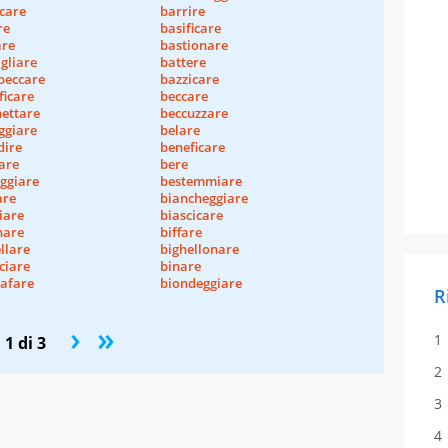
care
barrire
re
basificare
are
bastionare
gliare
battere
beccare
bazzicare
ficare
beccare
hettare
beccuzzare
ggiare
belare
dire
beneficare
are
bere
ggiare
bestemmiare
are
biancheggiare
iare
biascicare
nare
biffare
llare
bighellonare
ciare
binare
rafare
biondeggiare
R
›
»
1 di 3