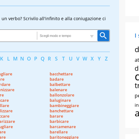
n verbo? Scrivilo all'infinito e alla coniugazione ci
I
d
K
L
M
N
O
P
Q
R
S
T
U
V
W
X
Y
Z
at
d
gliare
bacchettare
are
badare
t
rdare
balbettare
anizzare
balenare
re
ballonzolare
p
ccare
baluginare
i
llare
bambineggiare
lizzare
banchettare
ccare
barare
arizzare
barbicare
ugliare
barcamenare
are
barellare
are
baritoneggiare