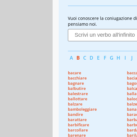
Vuoi conoscere la coniugazione di u
pensiamo noi.
A
B
C
D
E
F
G
H
I
J
bacare
bacca
bacchiare
baci
bagnare
bago
balbutire
balc
balestrare
balla
ballottare
balo
balzare
balze
bamboleggiare
bana
bandire
bara
barattare
barb
barbificare
barb
barcollare
bard
barenare
baril