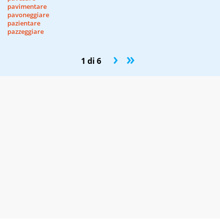
pavimentare
pavoneggiare
pazientare
pazzeggiare
›
»
1 di 6