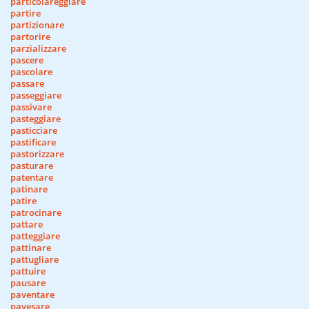
particolareggiare
partire
partizionare
partorire
parzializzare
pascere
pascolare
passare
passeggiare
passivare
pasteggiare
pasticciare
pastificare
pastorizzare
pasturare
patentare
patinare
patire
patrocinare
pattare
patteggiare
pattinare
pattugliare
pattuire
pausare
paventare
pavesare