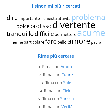
I sinonimi più ricercati
problema
dire
importante
richiesta
attività
divertente
prolisso
dolce
acume
tranquillo
difficile
permettere
amore
fare
particolare
bello
inerme
paura
Rime più cercate
Rima con
Amore
Rima con
Cuore
Rima con
Sole
Rima con
Cielo
Rima con
Sorriso
Rima con
Verità