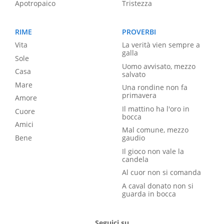
Apotropaico
Tristezza
RIME
PROVERBI
Vita
La verità vien sempre a
galla
Sole
Uomo avvisato, mezzo
Casa
salvato
Mare
Una rondine non fa
primavera
Amore
Il mattino ha l'oro in
Cuore
bocca
Amici
Mal comune, mezzo
Bene
gaudio
Il gioco non vale la
candela
Al cuor non si comanda
A caval donato non si
guarda in bocca
Seguici su