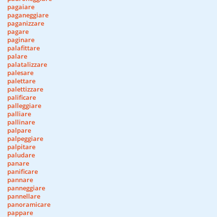
pagaiare
paganeggiare
paganizzare
pagare
paginare
palafittare
palare
palatalizzare
palesare
palettare
palettizzare
palificare
palleggiare
palliare
pallinare
palpare
palpeggiare
palpitare
paludare
panare
panificare
pannare
panneggiare
pannellare
panoramicare
pappare