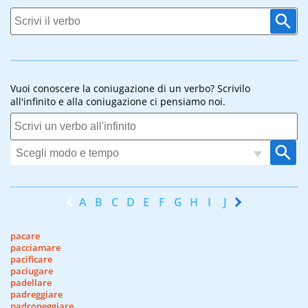
Vuoi conoscere la coniugazione di un verbo? Scrivilo
all'infinito e alla coniugazione ci pensiamo noi.
A
B
C
D
E
F
G
H
I
J
K
L
M
N
pacare
pacciamare
pacificare
paciugare
padellare
padreggiare
padroneggiare