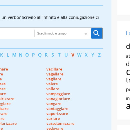
n verbo? Scrivilo all'infinito e alla coniugazione ci
I
d
K
L
M
N
O
P
Q
R
S
T
U
V
W
X
Y
Z
at
d
inare
vacillare
re
vagellare
t
e
vagliare
are
valere
are
vallare
p
tare
vampeggiare
i
irizzare
vanagloriare
ggiare
vangare
icare
vantaggiare
rare
vaporizzare
are
variare
larizzare
vasectomizzare
re
vedovare