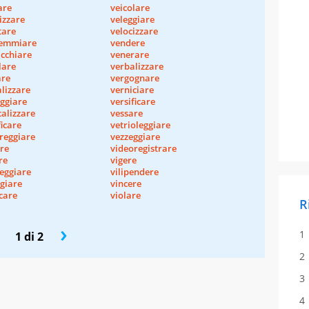
are
veicolare
izzare
veleggiare
tare
velocizzare
emmiare
vendere
icchiare
venerare
lare
verbalizzare
are
vergognare
lizzare
verniciare
ggiare
versificare
calizzare
vessare
ficare
vetrioleggiare
reggiare
vezzeggiare
re
videoregistrare
re
vigere
eggiare
vilipendere
ggiare
vincere
icare
violare
R
›
1 di 2