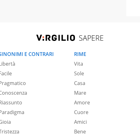
SAPERE
SINONIMI E CONTRARI
RIME
Libertà
Vita
Facile
Sole
Pragmatico
Casa
Conoscenza
Mare
Riassunto
Amore
Paradigma
Cuore
Gioia
Amici
Tristezza
Bene