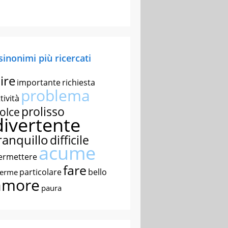
 sinonimi più ricercati
ire
importante
richiesta
problema
tività
prolisso
olce
divertente
ranquillo
difficile
acume
ermettere
fare
particolare
bello
nerme
amore
paura