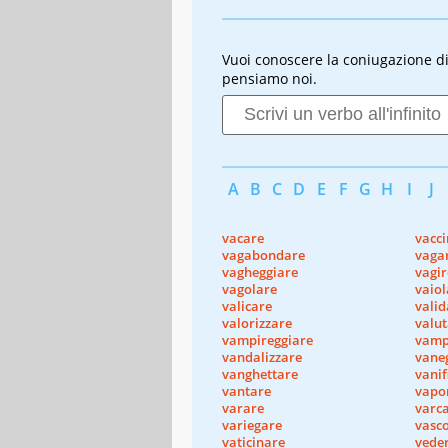
Vuoi conoscere la coniugazione di u
pensiamo noi.
A
B
C
D
E
F
G
H
I
J
vacare
vacc
vagabondare
vaga
vagheggiare
vagir
vagolare
vaiol
valicare
valid
valorizzare
valu
vampireggiare
vamp
vandalizzare
vane
vanghettare
vanif
vantare
vapo
varare
varc
variegare
vasco
vaticinare
vede