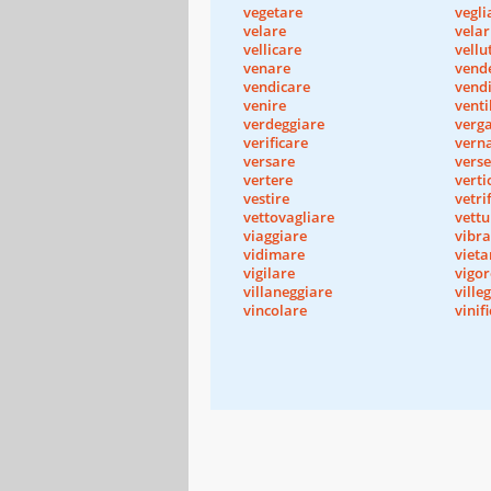
vegetare
vegli
velare
velar
vellicare
vellu
venare
vend
vendicare
vend
venire
venti
verdeggiare
verg
verificare
verna
versare
verse
vertere
verti
vestire
vetri
vettovagliare
vettu
viaggiare
vibra
vidimare
vieta
vigilare
vigor
villaneggiare
ville
vincolare
vinif