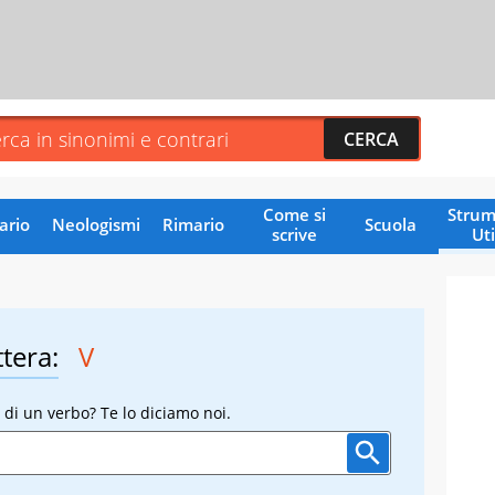
Come si
Strum
ario
Neologismi
Rimario
Scuola
scrive
Uti
ttera:
V
 di un verbo? Te lo diciamo noi.