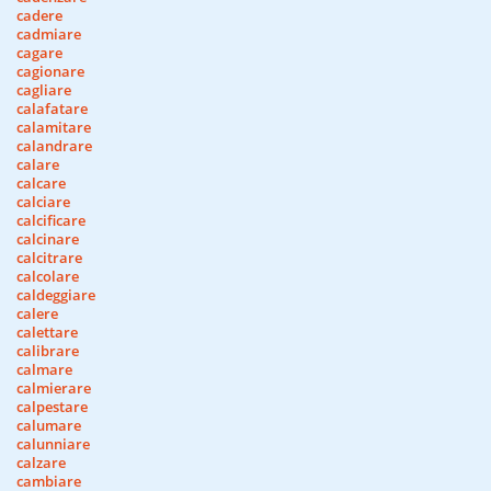
cadere
cadmiare
cagare
cagionare
cagliare
calafatare
calamitare
calandrare
calare
calcare
calciare
calcificare
calcinare
calcitrare
calcolare
caldeggiare
calere
calettare
calibrare
calmare
calmierare
calpestare
calumare
calunniare
calzare
cambiare