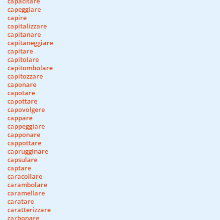
capacitare
capeggiare
capire
capitalizzare
capitanare
capitaneggiare
capitare
capitolare
capitombolare
capitozzare
caponare
capotare
capottare
capovolgere
cappare
cappeggiare
capponare
cappottare
caprugginare
capsulare
captare
caracollare
carambolare
caramellare
caratare
caratterizzare
carbonare