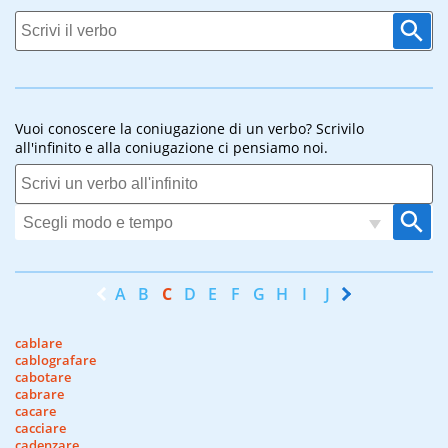
Vuoi conoscere la coniugazione di un verbo? Scrivilo
all'infinito e alla coniugazione ci pensiamo noi.
A
B
C
D
E
F
G
H
I
J
K
L
M
N
cablare
cablografare
cabotare
cabrare
cacare
cacciare
cadenzare