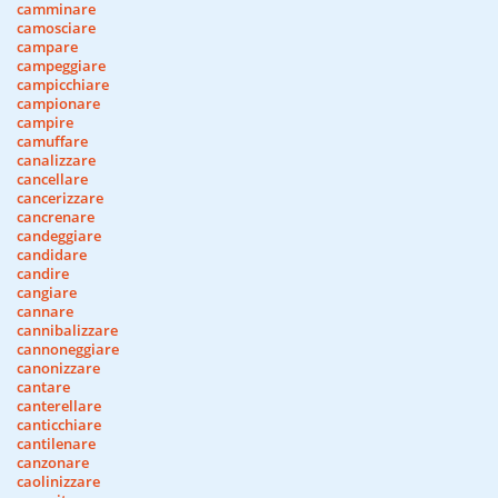
camminare
camosciare
campare
campeggiare
campicchiare
campionare
campire
camuffare
canalizzare
cancellare
cancerizzare
cancrenare
candeggiare
candidare
candire
cangiare
cannare
cannibalizzare
cannoneggiare
canonizzare
cantare
canterellare
canticchiare
cantilenare
canzonare
caolinizzare