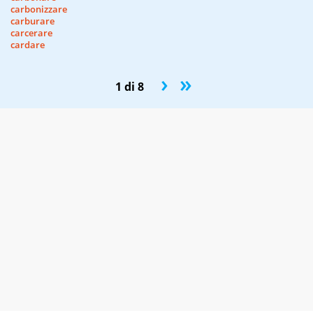
carbonizzare
carburare
carcerare
cardare
›
»
1 di 8