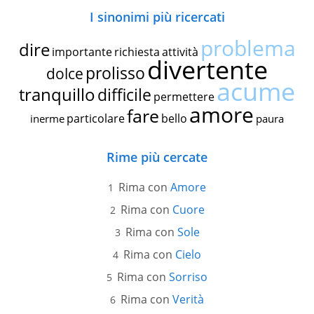
I sinonimi più ricercati
problema
dire
importante
richiesta
attività
divertente
prolisso
dolce
acume
tranquillo
difficile
permettere
amore
fare
particolare
bello
inerme
paura
Rime più cercate
Rima con
Amore
Rima con
Cuore
Rima con
Sole
Rima con
Cielo
Rima con
Sorriso
Rima con
Verità