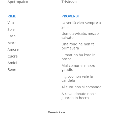
Apotropaico
Tristezza
RIME
PROVERBI
Vita
La verità vien sempre a
galla
Sole
Uomo avvisato, mezzo
Casa
salvato
Mare
Una rondine non fa
primavera
Amore
Il mattino ha l'oro in
Cuore
bocca
Amici
Mal comune, mezzo
Bene
gaudio
Il gioco non vale la
candela
Al cuor non si comanda
A caval donato non si
guarda in bocca
Seguici su