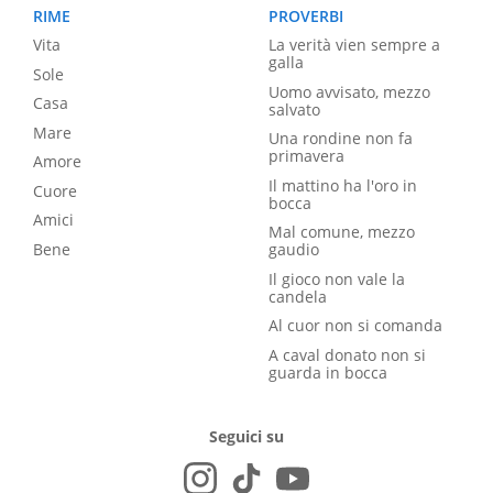
RIME
PROVERBI
Vita
La verità vien sempre a
galla
Sole
Uomo avvisato, mezzo
Casa
salvato
Mare
Una rondine non fa
primavera
Amore
Il mattino ha l'oro in
Cuore
bocca
Amici
Mal comune, mezzo
Bene
gaudio
Il gioco non vale la
candela
Al cuor non si comanda
A caval donato non si
guarda in bocca
Seguici su