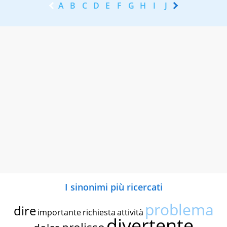
A
B
C
D
E
F
G
H
I
J
K
L
M
N
I sinonimi più ricercati
problema
dire
importante
richiesta
attività
divertente