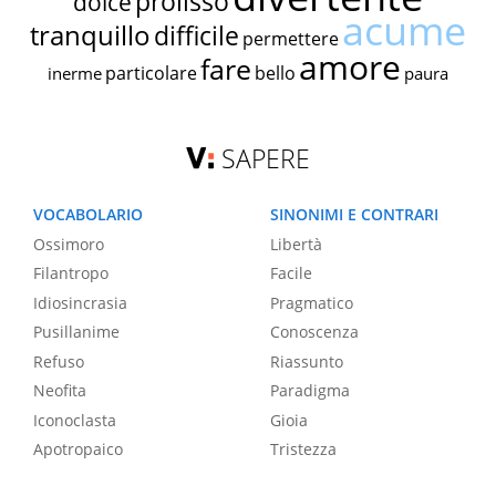
prolisso
dolce
acume
tranquillo
difficile
permettere
amore
fare
particolare
bello
inerme
paura
SAPERE
VOCABOLARIO
SINONIMI E CONTRARI
Ossimoro
Libertà
Filantropo
Facile
Idiosincrasia
Pragmatico
Pusillanime
Conoscenza
Refuso
Riassunto
Neofita
Paradigma
Iconoclasta
Gioia
Apotropaico
Tristezza