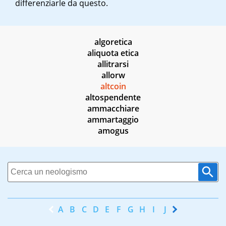
differenziarle da questo.
algoretica
aliquota etica
allitrarsi
allorw
altcoin
altospendente
ammacchiare
ammartaggio
amogus
A
B
C
D
E
F
G
H
I
J
K
L
M
N