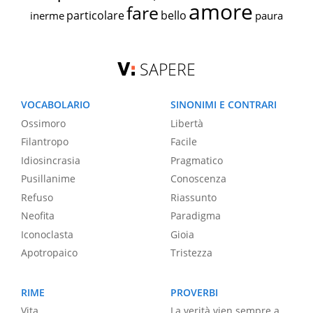
amore
fare
particolare
bello
inerme
paura
SAPERE
VOCABOLARIO
SINONIMI E CONTRARI
Ossimoro
Libertà
Filantropo
Facile
Idiosincrasia
Pragmatico
Pusillanime
Conoscenza
Refuso
Riassunto
Neofita
Paradigma
Iconoclasta
Gioia
Apotropaico
Tristezza
RIME
PROVERBI
Vita
La verità vien sempre a