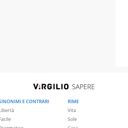
SAPERE
SINONIMI E CONTRARI
RIME
Libertà
Vita
Facile
Sole