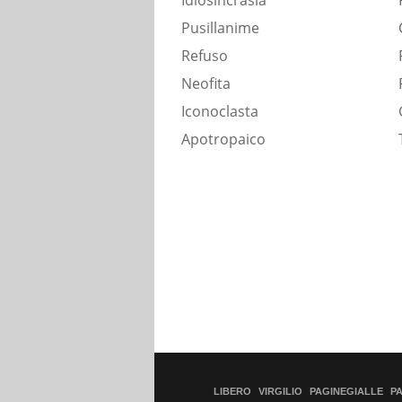
Idiosincrasia
Pusillanime
Refuso
Neofita
Iconoclasta
Apotropaico
LIBERO
VIRGILIO
PAGINEGIALLE
P