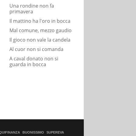
Una rondine non fa
primavera
Il mattino ha l'oro in bocca
Mal comune, mezzo gaudio
Il gioco non vale la candela
Al cuor non si comanda
A caval donato non si
guarda in bocca
QUIFINANZA
BUONISSIMO
SUPEREVA