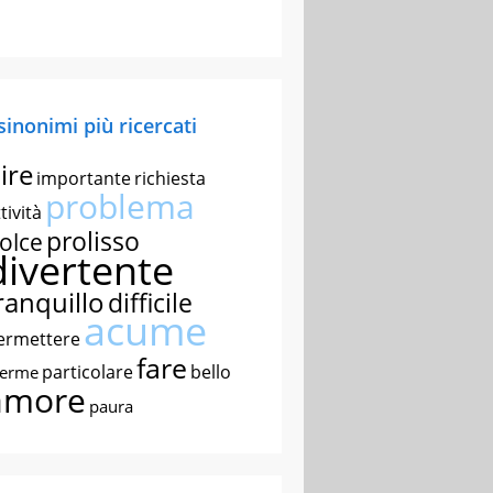
 sinonimi più ricercati
ire
importante
richiesta
problema
tività
prolisso
olce
divertente
ranquillo
difficile
acume
ermettere
fare
particolare
bello
nerme
amore
paura