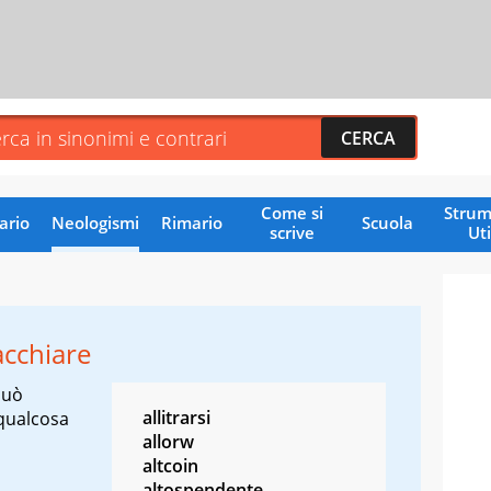
Come si
Strum
ario
Neologismi
Rimario
Scuola
scrive
Uti
cchiare
può
allitrarsi
 qualcosa
allorw
altcoin
altospendente