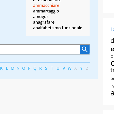
ammacchiare
ammartaggio
amogus
anagrafare
analfabetismo funzionale
I
d
at
d
K
L
M
N
O
P
Q
R
S
T
U
V
W
X
Y
Z
t
p
i