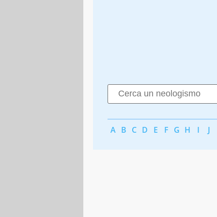
A
B
C
D
E
F
G
H
I
J